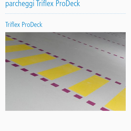
parcheggi Triflex ProDeck
Triflex ProDeck
Contact
Panel
Una soluzione appositamente sviluppata per superfici molto