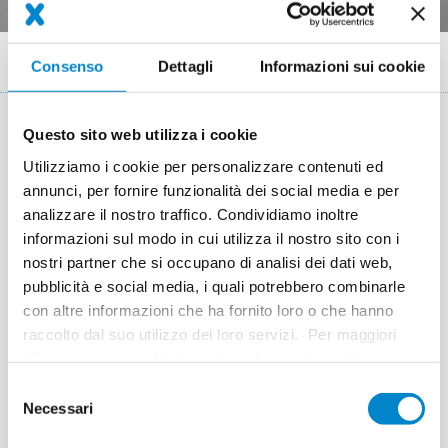
Briciole
Sistemi
Parcheggi multipiano
Triflex ProDeck
Consenso
Dettagli
Informazioni sui cookie
di
pane
Questo sito web utilizza i cookie
Sistema in resina liquida Triflex
Utilizziamo i cookie per personalizzare contenuti ed
ProDeck: impermeabilizzazione
annunci, per fornire funzionalità dei social media e per
analizzare il nostro traffico. Condividiamo inoltre
per piani di parcheggi
informazioni sul modo in cui utilizza il nostro sito con i
nostri partner che si occupano di analisi dei dati web,
Triflex ProDeck
è un
sistema di impermeabilizzazione per
pubblicità e social media, i quali potrebbero combinarle
piani di parcheggio
progettato per superfici soggette a elevate
con altre informazioni che ha fornito loro o che hanno
sollecitazioni meccaniche. Grazie a un innovativo rinforzo
raccolto dal suo utilizzo dei loro servizi. Per maggiori
speciale, il sistema previene efficacemente la formazione di
informazioni consulta la nostra
informativa sulla
crepe, anche in curve strette o passi carrai.
privacy
.
Selezione
Necessari
del
L’impiego di
resine PMMA
ad alte prestazioni
consente di
consenso