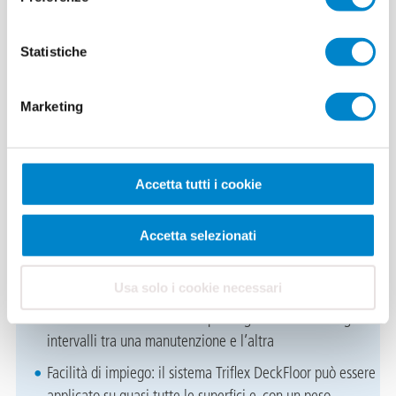
Triflex DeckFloor è testato e
certificato secondo i requisiti OS
Statistiche
13 e OS 8
, garantendo sicurezza e durabilità in condizioni di
traffico intenso.
Marketing
Tutti i vantaggi di Triflex DeckFloor
Accetta tutti i cookie
Durata nel tempo: Triflex DeckFloor è un sistema di
Accetta selezionati
rivestimento ed impermeabilizzazione ad elevato spessore
con superamento statico delle fessure, che lo rendono
Usa solo i cookie necessari
duraturo nel tempo. Lo strato di usura resiste a forti
sollecitazioni meccaniche e prolunga notevolmente gli
intervalli tra una manutenzione e l’altra
Facilità di impiego: il sistema Triflex DeckFloor può essere