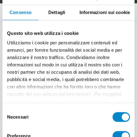
Briciole
Sistemi
Parcheggi multipiano
Triflex DeckFloor
Consenso
Dettagli
Informazioni sui cookie
di
pane
Questo sito web utilizza i cookie
Impermeabilizzazione di superfici
Utilizziamo i cookie per personalizzare contenuti ed
sottoposte a forti sollecitazioni
annunci, per fornire funzionalità dei social media e per
analizzare il nostro traffico. Condividiamo inoltre
meccaniche con Triflex DeckFloor
informazioni sul modo in cui utilizza il nostro sito con i
nostri partner che si occupano di analisi dei dati web,
Triflex DeckFloor
è un
sistema impermeabilizzante ad alto
pubblicità e social media, i quali potrebbero combinarle
spessore con crack-bridging statico
, progettato per resistere a
con altre informazioni che ha fornito loro o che hanno
elevate sollecitazioni meccaniche.
raccolto dal suo utilizzo dei loro servizi. Per maggiori
informazioni consulta la nostra
informativa sulla
privacy
.
Il sistema è
ideale per i livelli intermedi di parcheggi con
Selezione
Necessari
traffico pesante e ventilazione naturale
, ma può essere
del
impiegato anche nei piani superiori dei parcheggi grazie alla
consenso
resina in PMMA.
Preferenze