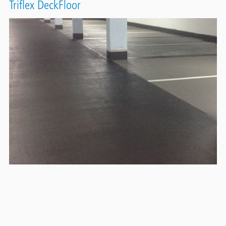
Triflex DeckFloor
Contact
Il sistema di rivestimento Triflex DeckFloor richiede un'altezza
Panel
di costruzione di pochi millimetri, offre una protezione di lunga
durata e garantisce un'elevata stabilità antiscivolo anche dopo
anni di utilizzo. Il materiale si indurisce in breve tempo e riduce