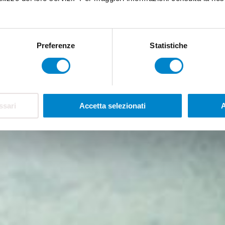
Preferenze
Statistiche
ssari
Accetta selezionati
A