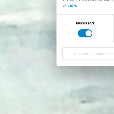
privacy
.
Selezione
Necessari
del
consenso
Usa solo i cookie nece