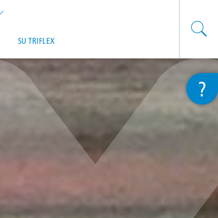
List additional actions
SU TRIFLEX
?