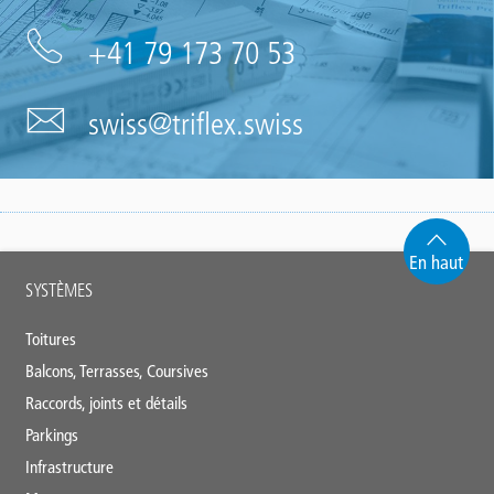
+41 79 173 70 53
swiss@triflex.swiss
En haut
Main
SYSTÈMES
footer
Toitures
Balcons, Terrasses, Coursives
Raccords, joints et détails
Parkings
Infrastructure