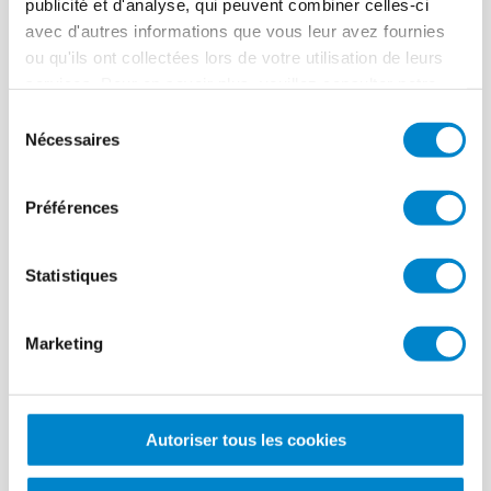
publicité et d'analyse, qui peuvent combiner celles-ci
avec d'autres informations que vous leur avez fournies
ou qu'ils ont collectées lors de votre utilisation de leurs
services. Pour en savoir plus, veuillez consulter notre
politique de confidentialité
.
Sélection
Nécessaires
du
consentement
1/8
Préférences
1.
Préparer le support.
2
Statistiques
Sécurité maximale. Conformité
Marketing
maximale.
Les produits Triflex vous garantissent la meilleure étanchéité
possible dans tous les domaines d'application. Des contrôles de
Autoriser tous les cookies
qualité internes et externes effectués en permanence