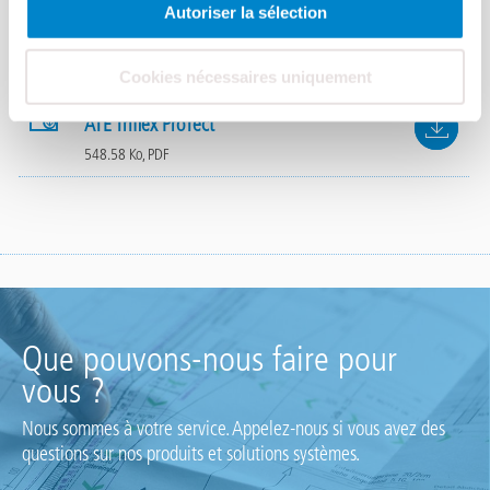
au niveau de la production ainsi que des tests pratiques
Autoriser la sélection
complets avant la commercialisation du produit sont pour nous
une évidence.
Cookies nécessaires uniquement
Agréments techniques
File
ATE Triflex ProTect
548.58 Ko, PDF
Que pouvons-nous faire pour
vous ?
Nous sommes à votre service. Appelez-nous si vous avez des
questions sur nos produits et solutions systèmes.