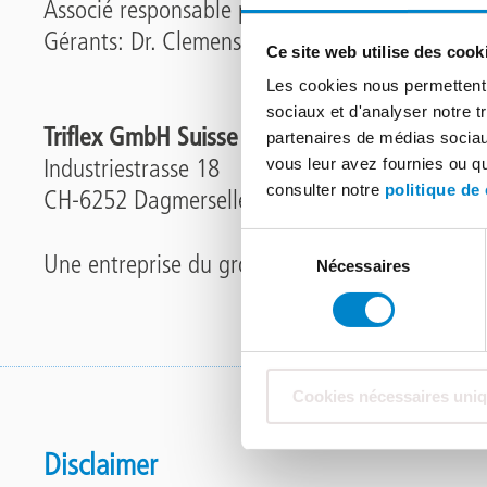
Associé responsable personnellement: Trifle
Gérants: Dr. Clemens von Trott zu Solz
Ce site web utilise des cook
Les cookies nous permettent d
sociaux et d'analyser notre t
Triflex GmbH Suisse
partenaires de médias sociaux
Industriestrasse 18
vous leur avez fournies ou qu'
consulter notre
politique de 
CH-6252 Dagmersellen
Sélection
Une entreprise du groupe Follmann
Nécessaires
du
consentement
Cookies nécessaires uni
Disclaimer