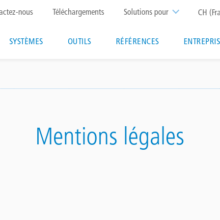
p
actez-nous
Téléchargements
Solutions pour
CH (Fr
nu
Main
SYSTÈMES
OUTILS
RÉFÉRENCES
ENTREPRI
navigation
Mentions légales