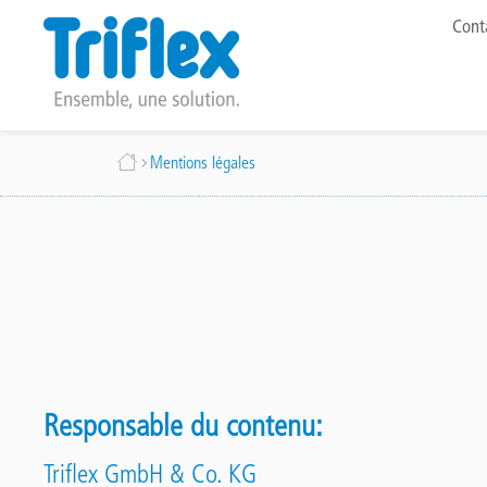
To
Cont
me
Aller
Fil
Mentions légales
au
contenu
d'Ariane
principal
Responsable du contenu:
Triflex GmbH & Co. KG