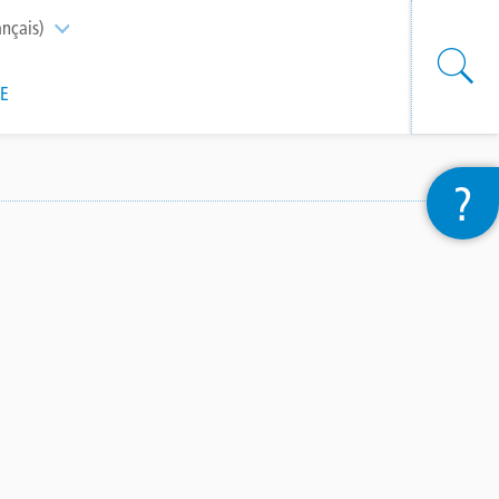
ançais)
List additional actions
SE
?