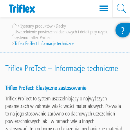
Przejdź
Ścieżka
Systemy produktów
Dachy
?
do
Uszczelnienie powierzchni dachowych i detali przy użyciu
nawigacyjna
treści
systemu Triflex ProTect
Triflex ProTect Informacje techniczne
Triflex ProTect – Informacje techniczne
Triflex ProTect:
Elastyczne zastosowanie
Triflex ProTect to system uszczelniający o najwyższych
parametrach w zakresie
właściwości materiałowych. Pozwala
to na jego stosowanie zarówno do dachowych uszczelnień
powierzchniowych
jak i w ramach wielu innych
zastosowań.
Ten odporny na obciążenia mechaniczne materiał