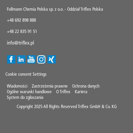
Follmann Chemia Polska sp. z o.o. - Oddział Triflex Polska
+48 692 898 888
+48 22 835 91 51
info@triflex.pl
Cookie consent Settings
Mini
Wiadomości
Zastrzeżenia prawne
Ochrona danych
Ogólne warunki handlowe
O Triflex
Kariera
Footer
System do zgłaszania
Copyright 2025 All Rights Reserved Triflex GmbH & Co. KG