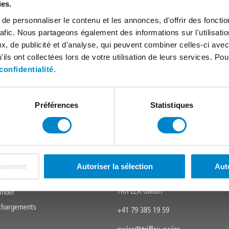
ies.
e personnaliser le contenu et les annonces, d'offrir des fonctio
rafic. Nous partageons également des informations sur l'utilisati
SCHULUNGEN UND SEMINARE
, de publicité et d'analyse, qui peuvent combiner celles-ci avec
ils ont collectées lors de votre utilisation de leurs services. Pou
tée
confidentialité
.
Préférences
Statistiques
quement
Autoriser la sélection
Aut
CONTACT
TRIFLEX GMBH
inder
échargements
+41 79 385 19 59