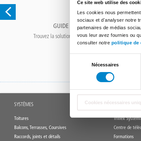
Ce site web utilise des cook
Les cookies nous permettent d
sociaux et d'analyser notre t
GUIDE DE SOLUTIONS TRIFLEX
partenaires de médias sociaux
vous leur avez fournies ou qu'
ate.
Trouvez la solution d'étanchéité liquide la plus adap
à votre projet!
consulter notre
politique de 
Sélection
Nécessaires
du
consentement
Main
Cookies nécessaires uni
SYSTÈMES
OUTILS
footer
Toitures
Triflex Systemf
Balcons, Terrasses, Coursives
Centre de tél
Raccords, joints et détails
Formations