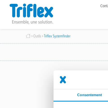
To
Cont
me
Aller
Fil
Outils
Triflex Systemfinder
au
contenu
d'Ariane
principal
Consentement