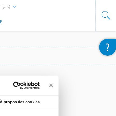
ançais)
List additional actions
SE
?
À propos des cookies