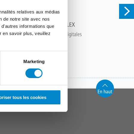
nnalités relatives aux médias
on de notre site avec nos
APPLICATIONS TRIFLEX
C
 d'autres informations que
r en savoir plus, veuillez
Applications et solutions digitales
Vous trouve
sys
Marketing
En haut
oriser tous les cookies