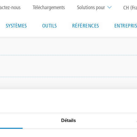
p
actez-nous
Téléchargements
Solutions pour
CH (Fr
nu
Main
SYSTÈMES
OUTILS
RÉFÉRENCES
ENTREPRI
navigation
Other services
Détails