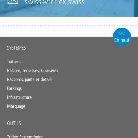
swiss@triflex.swiss
En haut
Main
SYSTÈMES
footer
Toitures
Balcons, Terrasses, Coursives
Raccords, joints et détails
Parkings
Infrastructure
Marquage
OUTILS
Triflex Systemfinder