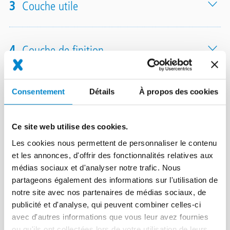
3
Couche utile
4
Couche de finition
5
Autres composants du système/options
Consentement
Détails
À propos des cookies
Ce site web utilise des cookies.
Les cookies nous permettent de personnaliser le contenu
et les annonces, d'offrir des fonctionnalités relatives aux
médias sociaux et d'analyser notre trafic. Nous
Instructions d'application
partageons également des informations sur l'utilisation de
notre site avec nos partenaires de médias sociaux, de
publicité et d'analyse, qui peuvent combiner celles-ci
avec d'autres informations que vous leur avez fournies
ou qu'ils ont collectées lors de votre utilisation de leurs