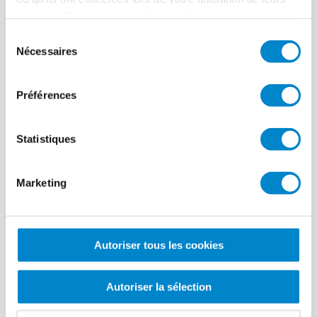
services. Pour en savoir plus, veuillez consulter notre
politique de confidentialité
.
Sélection
Nécessaires
du
consentement
Préférences
Statistiques
Marketing
1/14
1.
Appliquer une couche de primaire sur les raccords muraux
2
Autoriser tous les cookies
et sur la surface.
Autoriser la sélection
Garantie