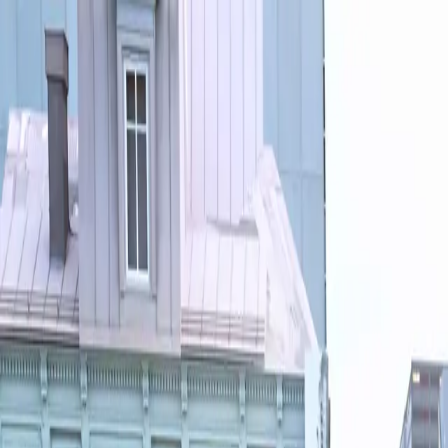
Zur Hauptnavigation springen
Zum Hauptinhalt springen
Zum Footer s
Lösungen
Lösungen - Menü öffnen
Branchen & Anwender
Branchen & Anwender - Menü öffnen
Inspiration & Innovation
Triflex Campus
Über Triflex
Über Triflex - Menü öffnen
Service
Service
Suche
Suche