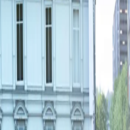
Service
Suche
Menü
Startseite
Systeme Verkehrsflächen
Startseite
Triflex Lösungen für Verkehrsflächen
Systeme für Verkehrsflächen: 
Jetzt beraten lassen
Jetzt beraten lassen
Welche Lösung passt zu meinem Projekt?
U‌nsere Markierungssysteme im Überblick