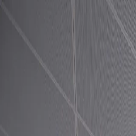
Zur Hauptnavigation springen
Zum Hauptinhalt springen
Zum Footer s
Lösungen
Lösungen - Menü öffnen
Branchen & Anwender
Branchen & Anwender - Menü öffnen
Inspiration & Innovation
Triflex Campus
Über Triflex
Über Triflex - Menü öffnen
Service
Service
Suche
Suche