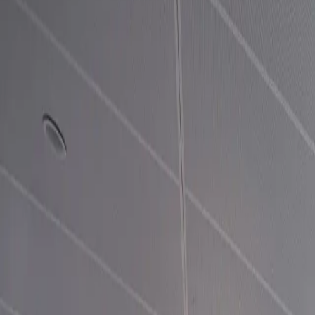
Service
Suche
Menü
Startseite
Referenzen
Startseite
Referenzen
Erfolgreiche Projekte. Bewährt
Jetzt beraten lassen
Jetzt beraten lassen