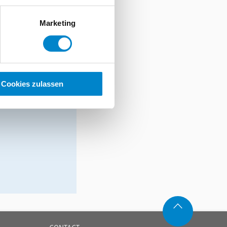
er
 von Straßen
Marketing
l ausgeführt
 die Kosten
serem
Cookies zulassen
die lange als