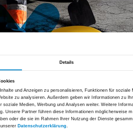
Details
Cookies
nhalte und Anzeigen zu personalisieren, Funktionen für soziale
Website zu analysieren. Außerdem geben wir Informationen zu I
r soziale Medien, Werbung und Analysen weiter. Weitere Informat
n eine dauerhafte Schlaglochsanierung? Wie realisiert man ein
g. Unsere Partner führen diese Informationen möglicherweise 
gung auch bei Temperaturen nahe null Grad? Was sind die best
 haben oder die sie im Rahmen Ihrer Nutzung der Dienste gesamm
von Schächten, Straßenkappen oder Rinnen – sei es Fixierung e
n unserer
Datenschutzerklärung
.