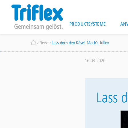
Main
PRODUKTSYSTEME
AN
navigation
Direkt
Breadcrumb
News
Lass doch den Käse! Mach´s Triflex
zum
Inhalt
16.03.2020
Lass d