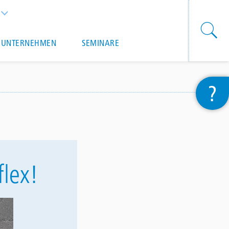
List additional actions
UNTERNEHMEN
SEMINARE
?
flex!