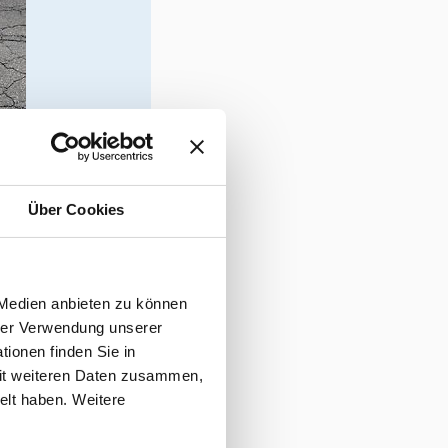
Über Cookies
 Medien anbieten zu können
hrer Verwendung unserer
ionen finden Sie in
e dringende
mit weiteren Daten zusammen,
en Lösungen bei
elt haben. Weitere
ines