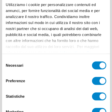
pane
Utilizziamo i cookie per personalizzare contenuti ed
Key Facts
annunci, per fornire funzionalità dei social media e per
analizzare il nostro traffico. Condividiamo inoltre
Luogo
Brütten (CH)
informazioni sul modo in cui utilizza il nostro sito con i
Sistema
Triflex BIS
nostri partner che si occupano di analisi dei dati web,
pubblicità e social media, i quali potrebbero combinarle
Completamento
2015
con altre informazioni che ha fornito loro o che hanno
raccolto dal suo utilizzo dei loro servizi. Per maggiori
Superficie
20 m²
informazioni consulta la nostra
informativa sulla
Esecuzione
Ninger AG Spenglerei, Winterthur
privacy
.
Selezione
Necessari
del
consenso
Preferenze
Terrassensanieru
Statistiche
ng mit
Marketing