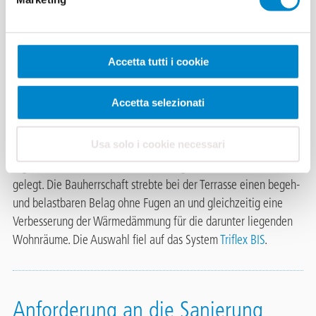
Wärmedämmun
g (CH)
Accetta tutti i cookie
Die Terrasse an der Brühlstrasse wurde vor ca. 15 Jahren bereits
einmal saniert. Damals wurde ein Aufbau mit keramischen
Accetta selezionati
Platten ausgeführt, doch leider ohne Abdichtung. Das Wasser
drang über die Jahre an allen Ecken und Enden in die Fassade
Usa solo i cookie necessari
und die darunterliegende Betondecke ein. Um ein optimales
Ergebnis zu erzielen wurde dazu die gesamte Betondecke frei
gelegt. Die Bauherrschaft strebte bei der Terrasse einen begeh-
und belastbaren Belag ohne Fugen an und gleichzeitig eine
Verbesserung der Wärmedämmung für die darunter liegenden
Wohnräume. Die Auswahl fiel auf das System
Triflex BIS
.
Anforderung an die Sanierung