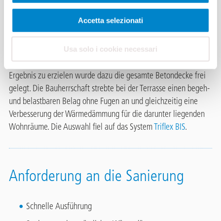
Die Terrasse an der Brühlstrasse wurde vor ca. 15 Jahren bereits
Accetta selezionati
einmal saniert. Damals wurde ein Aufbau mit keramischen
Platten ausgeführt, doch leider ohne Abdichtung. Das Wasser
drang über die Jahre an allen Ecken und Enden in die Fassade
Usa solo i cookie necessari
und die darunterliegende Betondecke ein. Um ein optimales
Ergebnis zu erzielen wurde dazu die gesamte Betondecke frei
gelegt. Die Bauherrschaft strebte bei der Terrasse einen begeh-
und belastbaren Belag ohne Fugen an und gleichzeitig eine
Verbesserung der Wärmedämmung für die darunter liegenden
Wohnräume. Die Auswahl fiel auf das System
Triflex BIS
.
Anforderung an die Sanierung
Schnelle Ausführung