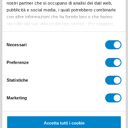
nostri partner che si occupano di analisi dei dati web,
System
Triflex BIS
pubblicità e social media, i quali potrebbero combinarle
con altre informazioni che ha fornito loro o che hanno
Completion
2015
raccolto dal suo utilizzo dei loro servizi. Per maggiori
Area
20 m²
informazioni consulta la nostra
informativa sulla
privacy
.
Selezione
Authorised Contractor
Ninger AG Spenglerei, Winterthur
Necessari
del
consenso
Preferenze
Statistiche
Terrassensanieru
ng mit
Marketing
Wärmedämmun
g (CH)
Accetta tutti i cookie