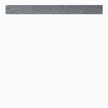
Contact
Panel
Parcheggio Condominiale a Genova
ZUM REFERENZBEREICH