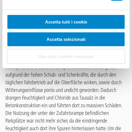
Jahren intensiver Nutzung erhebliche Schäden auf.
Witterungseinflüsse und die tägliche Frequentierung der
Stellflächen durch die Mieter und Eigentümer hatten deutliche
Accetta tutti i cookie
Spuren hinterlassen: Durch die brüchige und undichte
Epoxidharzbeschichtung war Feuchtigkeit in die Oberfläche
Accetta selezionati
eingedrungen und hatte zu Schäden an der Bausubstanz
geführt. Durch die starke Frequentierung des Parkhauses wurde
Usa solo i cookie necessari
vor allem die Zufahrtsrampe zu den drei Parkebenen extrem
beansprucht. Die bestehende Epoxidharzbeschichtung war
aufgrund der hohen Schub- und Scherkräfte, die durch den
täglichen Fahrbetrieb auf die Oberfläche wirken, sowie durch
Witterungseinflüsse porös und undicht geworden. Dadurch
drangen Feuchtigkeit und Chloride aus Tausalz in die
Betonkonstruktion ein und führten dort zu massiven Schäden.
Die Nutzung der unter der Zufahrtsrampe befindlichen
Parkplätze war nicht mehr sicher, da die eindringende
Feuchtigkeit auch dort ihre Spuren hinterlassen hatte. Um die