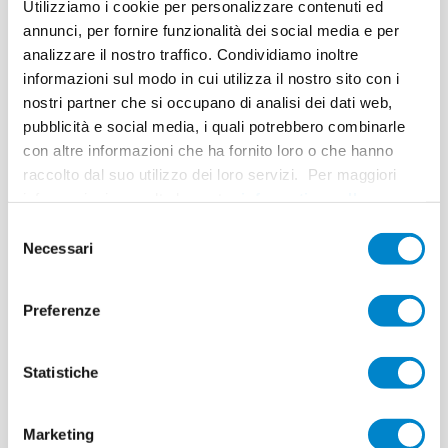
Utilizziamo i cookie per personalizzare contenuti ed
Sistema
Triflex ProPark
annunci, per fornire funzionalità dei social media e per
Completamento
12. bis 15. November 2013
analizzare il nostro traffico. Condividiamo inoltre
informazioni sul modo in cui utilizza il nostro sito con i
Superficie
150 m²
nostri partner che si occupano di analisi dei dati web,
pubblicità e social media, i quali potrebbero combinarle
Esecuzione
BPP Bautechnik
con altre informazioni che ha fornito loro o che hanno
raccolto dal suo utilizzo dei loro servizi. Per maggiori
informazioni consulta la nostra
informativa sulla
privacy
.
Selezione
Necessari
del
consenso
Praxisbericht
Preferenze
Parkhausrampe
St. Gilgen AT
Statistiche
Die Zufahrtsbrücke eines
Marketing
Parkhauses in St. Gilgen am Wolfgangsee wies nach zehn