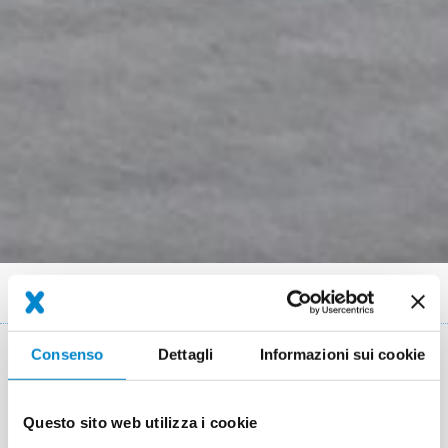
Briciole
Referenze
Parkhausrampe in St. Gilgen
di
pane
Consenso
Dettagli
Informazioni sui cookie
Key Facts
Questo sito web utilizza i cookie
Luogo
St. Gilgen