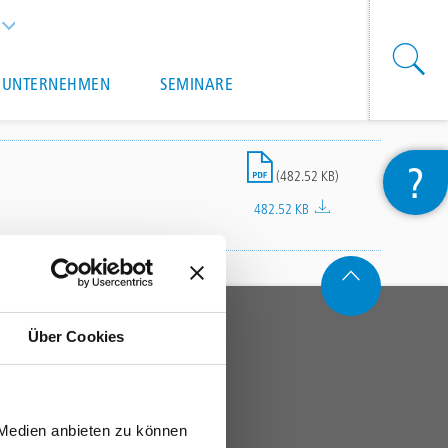
List additional actions
UNTERNEHMEN
SEMINARE
File
?
(482.52 KB)
482.52 KB
CONTACT
Über Cookies
TRIFLEX GMBH
+41 62 842 98 22
 Medien anbieten zu können
swiss@triflex.swiss