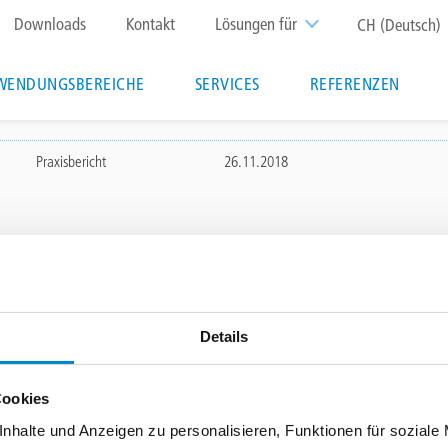
Top
Downloads
Kontakt
Lösungen für
CH (Deutsch)
menu
WENDUNGSBEREICHE
SERVICES
REFERENZEN
Praxisbericht
26.11.2018
hen
BEREICHE
SERVICES
Details
r
Triflex Systemfinder
n
Downloadcenter
Cookies
ff
Schulungen & Seminare
nhalte und Anzeigen zu personalisieren, Funktionen für soziale