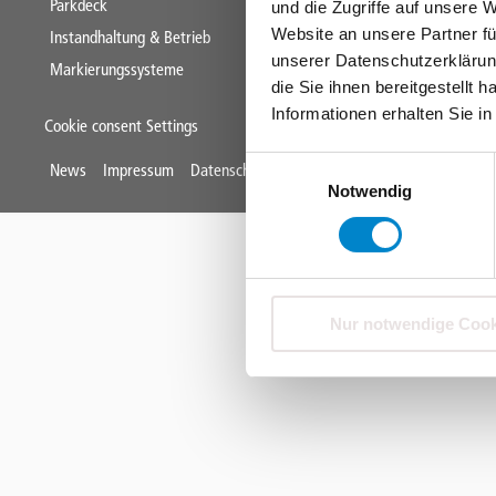
Parkdeck
und die Zugriffe auf unsere 
Website an unsere Partner fü
Instandhaltung & Betrieb
unserer Datenschutzerklärun
Markierungssysteme
die Sie ihnen bereitgestellt
Informationen erhalten Sie i
Cookie consent Settings
Einwilligungsauswahl
Mini
News
Impressum
Datenschutz
AGB
Über Triflex
Karriere
Notwendig
Footer
Nur notwendige Cook