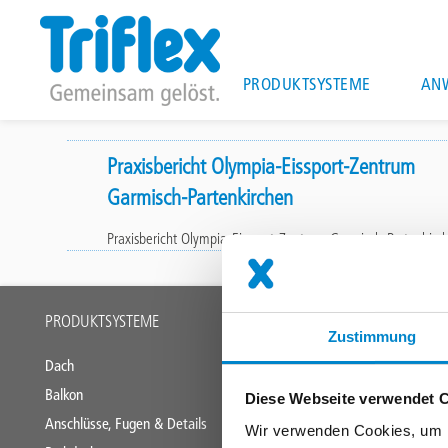
Main
PRODUKTSYSTEME
AN
navigation
Direkt
zum
Praxisbericht Olympia-Eissport-Zentrum
Inhalt
Garmisch-Partenkirchen
Praxisbericht Olympia-Eissport-Zentrum Garmisch-Partenkirc
Main
PRODUKTSYSTEME
ANWENDUNGS
Zustimmung
footer
Dach
Industriedäche
Balkon
Verkehrsfläche
Diese Webseite verwendet 
Anschlüsse, Fugen & Details
Flüssigkunststo
Wir verwenden Cookies, um I