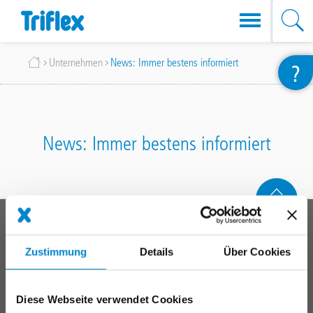
Direkt
Breadcrumb
Unternehmen
News: Immer bestens informiert
?
zum
Inhalt
News: Immer bestens informiert
Main
PRODUKTSYSTEME
footer
Zustimmung
Details
Über Cookies
Dach
Balkon
Anschlüsse, Fugen & Details
Diese Webseite verwendet Cookies