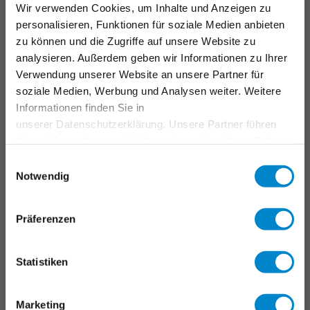
Parkdeck
Wir verwenden Cookies, um Inhalte und Anzeigen zu
Instandhaltung & Betrieb
personalisieren, Funktionen für soziale Medien anbieten
zu können und die Zugriffe auf unsere Website zu
Markierungssysteme
analysieren. Außerdem geben wir Informationen zu Ihrer
Verwendung unserer Website an unsere Partner für
ANWENDUNGSBEREICHE
soziale Medien, Werbung und Analysen weiter. Weitere
Informationen finden Sie in
Industriedächer
unserer Datenschutzerklärung. Unsere Partner führen
Verkehrsflächen
diese Informationen möglicherweise mit weiteren Daten
Flüssigkunststoff
zusammen, die Sie ihnen bereitgestellt haben oder die
Einwilligungsauswahl
sie im Rahmen Ihrer Nutzung der Dienste gesammelt
Notwendig
SERVICES
haben. Weitere Informationen erhalten Sie in unserer
Datenschutzerklärung
.
Präferenzen
Triflex Systemfinder
Downloadcenter
Schulungen & Seminare
Statistiken
Triflex Tools
FAQ
Marketing