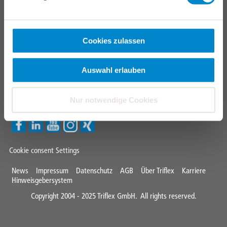
Fachverarbeitersuche
CONTACT
Cookies zulassen
TRIFLEX GMBH
Auswahl erlauben
+41 62 842 98 22
swiss@triflex.swiss
Nur notwendige Cookies
Cookie consent Settings
Mini
News
Impressum
Datenschutz
AGB
Über Triflex
Karriere
Hinweisgebersystem
Footer
Copyright 2004 - 2025 Triflex GmbH. All rights reserved.