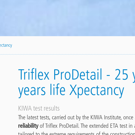
pectancy
Triflex ProDetail - 25
years life Xpectancy
KIWA test results
The latest tests, carried out by the KIWA Institute, onc
reliability
of Triflex ProDetail. The extended ETA test 
tailored to the extreme requirements of the construction