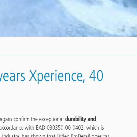
 years Xperience, 40
e again confirm the exceptional
durability and
in accordance with EAD 030350-00-0402, which is
 industry, has shown that Triflex ProDetail goes far