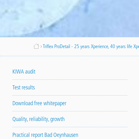
Fil
Triflex ProDetail - 25 years Xperience, 40 years life X
d'Ariane
KIWA audit
Test results
Download free whitepaper
Quality, reliability, growth
Practical report Bad Oeynhausen