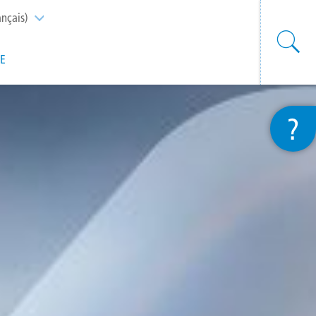
ançais)
List additional actions
SE
?