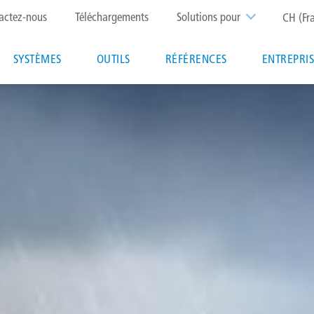
p
actez-nous
Téléchargements
Solutions pour
CH (Fr
nu
Main
SYSTÈMES
OUTILS
RÉFÉRENCES
ENTREPRI
navigation