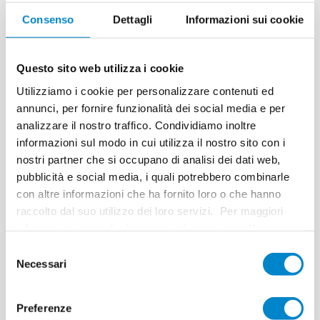
anche la sigillatura di aree difficili da
raggiungere.
Consenso
Dettagli
Informazioni sui cookie
Soluzioni Triflex in uso - Case Study Stadio di
Mezzano
Questo sito web utilizza i cookie
La tribuna dello stadio di Mezzano nel piccolo
Utilizziamo i cookie per personalizzare contenuti ed
comune di Fieria di Primiero ha sofferto le
annunci, per fornire funzionalità dei social media e per
ingiurie del tempo. Numerose perdite hanno
analizzare il nostro traffico. Condividiamo inoltre
causato la penetrazione dell'umidità nelle stanze
informazioni sul modo in cui utilizza il nostro sito con i
comuni sotto le tribune.
nostri partner che si occupano di analisi dei dati web,
pubblicità e social media, i quali potrebbero combinarle
L'obiettivo della ristrutturazione era quello di
con altre informazioni che ha fornito loro o che hanno
sigillare in modo affidabile lo stadio e, allo stesso
raccolto dal suo utilizzo dei loro servizi. Per maggiori
tempo, di far brillare la tribuna in un nuovo
informazioni consulta la nostra
informativa sulla
splendore. In collaborazione con l'ingegnere
privacy
.
Andrea Gobber, è stato progettato un sofisticato
Selezione
piano di ristrutturazione per lo stadio di 850 m²,
Necessari
del
che è stato attuato la scorsa estate.
consenso
Preferenze