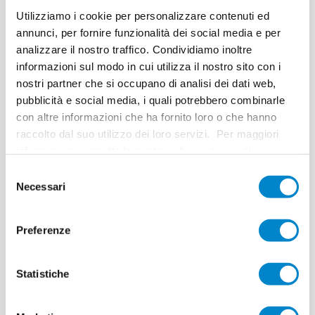
anche la sigillatura di aree difficili da
Utilizziamo i cookie per personalizzare contenuti ed
raggiungere.
annunci, per fornire funzionalità dei social media e per
Soluzioni Triflex in uso - Case Study Stadio di
analizzare il nostro traffico. Condividiamo inoltre
Mezzano
informazioni sul modo in cui utilizza il nostro sito con i
nostri partner che si occupano di analisi dei dati web,
La tribuna dello stadio di Mezzano nel piccolo
pubblicità e social media, i quali potrebbero combinarle
comune di Fieria di Primiero ha sofferto le
con altre informazioni che ha fornito loro o che hanno
ingiurie del tempo. Numerose perdite hanno
raccolto dal suo utilizzo dei loro servizi. Per maggiori
causato la penetrazione dell'umidità nelle stanze
informazioni consulta la nostra
informativa sulla
comuni sotto le tribune.
privacy
.
Selezione
L'obiettivo della ristrutturazione era quello di
Necessari
del
sigillare in modo affidabile lo stadio e, allo stesso
consenso
tempo, di far brillare la tribuna in un nuovo
splendore. In collaborazione con l'ingegnere
Preferenze
Andrea Gobber, è stato progettato un sofisticato
piano di ristrutturazione per lo stadio di 850 m²,
Statistiche
che è stato attuato la scorsa estate.