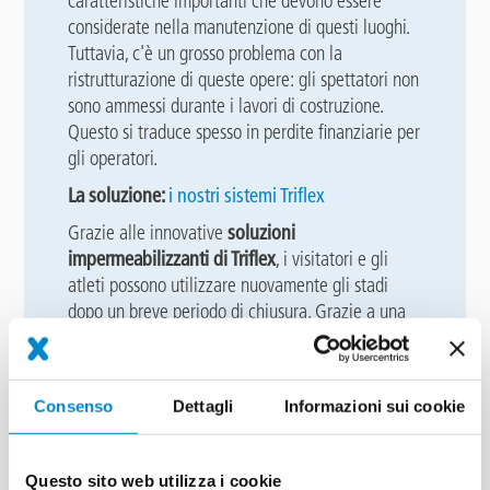
caratteristiche importanti che devono essere
considerate nella manutenzione di questi luoghi.
Tuttavia, c'è un grosso problema con la
ristrutturazione di queste opere: gli spettatori non
sono ammessi durante i lavori di costruzione.
Questo si traduce spesso in perdite finanziarie per
gli operatori.
La soluzione:
i nostri sistemi Triflex
Grazie alle innovative
soluzioni
impermeabilizzanti di Triflex
, i visitatori e gli
atleti possono utilizzare nuovamente gli stadi
dopo un breve periodo di chiusura. Grazie a una
formulazione eccezionale, vi offriamo
un'impermeabilizzazione meccanicamente molto
resiliente, resistente agli agenti atmosferici e
Consenso
Dettagli
Informazioni sui cookie
antiscivolo su quasi tutti i substrati. Inoltre, il
nostro portafoglio di prodotti ha soluzioni
dettagliate integrate nel sistema che permettono
Questo sito web utilizza i cookie