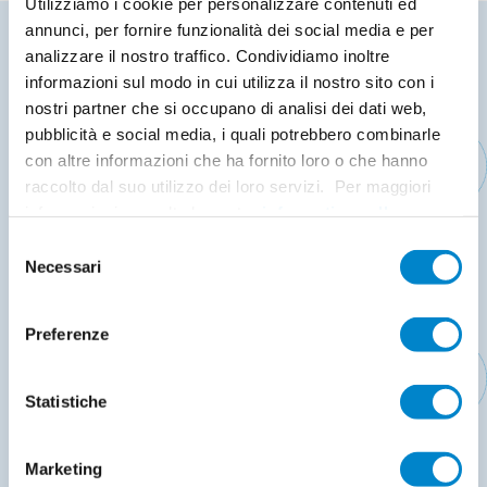
Utilizziamo i cookie per personalizzare contenuti ed
annunci, per fornire funzionalità dei social media e per
I parcheggi multipiano e le aree di sosta sono tra le
analizzare il nostro traffico. Condividiamo inoltre
strutture più sollecitate in assoluto, tra traffico
informazioni sul modo in cui utilizza il nostro sito con i
nostri partner che si occupano di analisi dei dati web,
intenso, carichi dinamici, agenti atmosferici e sostanze
pubblicità e social media, i quali potrebbero combinarle
chimiche (oli, carburanti). Senza una protezione
con altre informazioni che ha fornito loro o che hanno
adeguata, crepe e infiltrazioni compromettono
raccolto dal suo utilizzo dei loro servizi. Per maggiori
durabilità, sicurezza e funzionalità.
informazioni consulta la nostra
informativa sulla
privacy
.
Selezione
Triflex
, specialista nelle soluzioni liquide a base di
Necessari
del
PMMA, sviluppa sistemi ad alte prestazioni per
consenso
l’impermeabilizzazione e il rivestimento di parcheggi
Preferenze
nuovi o da riqualificare.
Statistiche
Perché scegliere i sistemi parcheggi Triflex?
Marketing
✔
Protezione duratura contro infiltrazioni e umidità