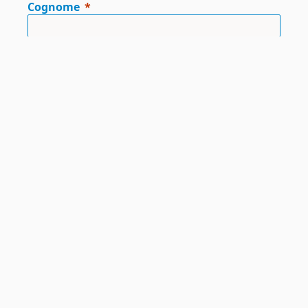
Cognome
Contact
Panel
Email
Telefono
Consenso alla protezione dei dati
Le nostre informazioni sulla protezione dei dati possono
essere consultate qui