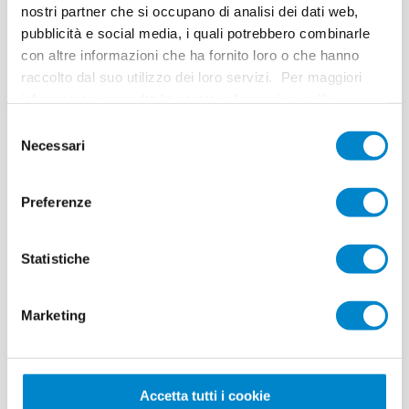
nostri partner che si occupano di analisi dei dati web,
Sistema
Triflex ReproFix RS 2K
pubblicità e social media, i quali potrebbero combinarle
con altre informazioni che ha fornito loro o che hanno
Completamento
Novembre 2024
raccolto dal suo utilizzo dei loro servizi. Per maggiori
Superficie
10 m² + 30 ml
informazioni consulta la nostra
informativa sulla
privacy
.
Esecuzione
Edilstrada SA
Selezione
Necessari
del
consenso
Preferenze
Statistiche
Nuova isola
spartitraffico e
Marketing
passaggio
pedonale
Accetta tutti i cookie