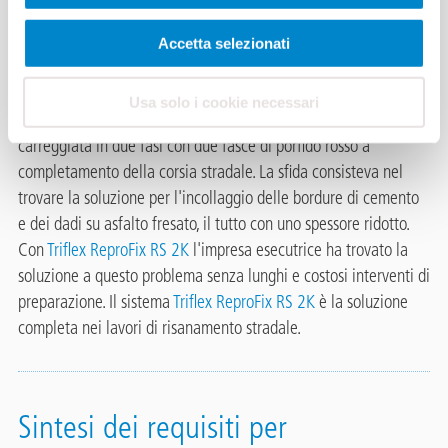
Nel suggestivo comune di Morcote il Municipio ha deciso di
riorganizzare l'accesso al paese per chi proviene da Melide e
Accetta selezionati
quindi formare una nuova porta d'accesso al nucleo per
risolvere le criticità di viabilità presenti nel comparto. E' stata
Usa solo i cookie necessari
realizzata un'isola centrale per l'attraversamento della
carreggiata in due fasi con due fasce di porfido rosso a
completamento della corsia stradale. La sfida consisteva nel
trovare la soluzione per l'incollaggio delle bordure di cemento
e dei dadi su asfalto fresato, il tutto con uno spessore ridotto.
Con
Triflex ReproFix RS 2K
l'impresa esecutrice ha trovato la
soluzione a questo problema senza lunghi e costosi interventi di
preparazione. Il sistema
Triflex ReproFix RS 2K
è la soluzione
completa nei lavori di risanamento stradale.
Sintesi dei requisiti per