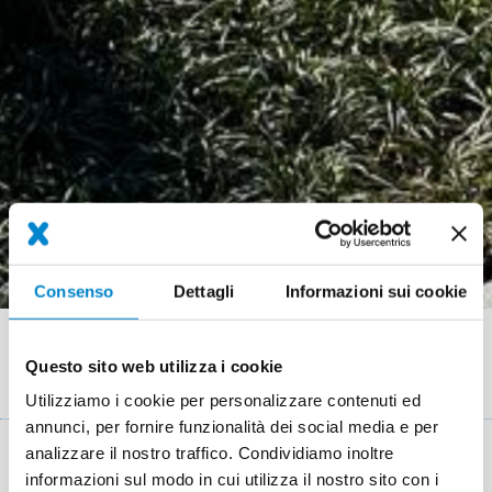
Consenso
Dettagli
Informazioni sui cookie
Briciole
Referenze
Referenza Soluzione sicura per le isole spartitraffico con Triflex
Questo sito web utilizza i cookie
di
ReproFix RS 2K Morcote
Utilizziamo i cookie per personalizzare contenuti ed
pane
annunci, per fornire funzionalità dei social media e per
analizzare il nostro traffico. Condividiamo inoltre
Luogo
Morcote
informazioni sul modo in cui utilizza il nostro sito con i