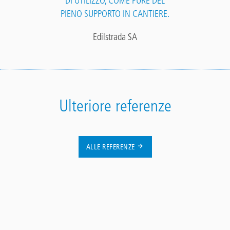
DI UTILIZZO, COME PURE DEL
PIENO SUPPORTO IN CANTIERE.
Edilstrada SA
Ulteriore referenze
ALLE REFERENZE
Contact
Panel
In cima
Main
SISTEMI DI PRODOTTI