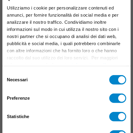
Sistemi per parcheggi multipiano
Utilizziamo i cookie per personalizzare contenuti ed
Manutenzione e servizio
annunci, per fornire funzionalità dei social media e per
analizzare il nostro traffico. Condividiamo inoltre
Sistemi di segnalazione
informazioni sul modo in cui utilizza il nostro sito con i
nostri partner che si occupano di analisi dei dati web,
CAMPI D'IMPIEGO
pubblicità e social media, i quali potrebbero combinarle
con altre informazioni che ha fornito loro o che hanno
Resina liquida
raccolto dal suo utilizzo dei loro servizi. Per maggiori
informazioni consulta la nostra
informativa sulla
TRIFLEX TOOLS
privacy
.
Selezione
Necessari
del
Triflex Systemfinder
consenso
Centro download
Preferenze
Cataloghi delle prestazioni
Formazione e seminari
Statistiche
Triflex Tools
FAQ