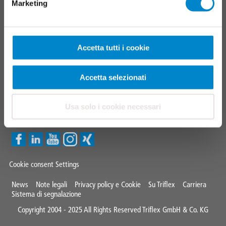
Ricerca artigiani specializzati
Marketing
CONTATTI
Accetta tutti i cookie
Triflex Italia
+39 051 0012479
Accetta selezionati
italia@triflex.com
Usa solo i cookie necessari
Triflex Newsletter
Cookie consent Settings
Mini
News
Note legali
Privacy policy e Cookie
Su Triflex
Carriera
Sistema di segnalazione
Footer
Copyright 2004 - 2025 All Rights Reserved Triflex GmbH & Co. KG