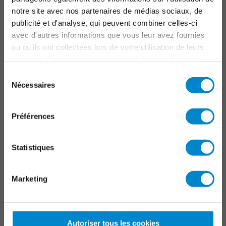
Parkings
notre site avec nos partenaires de médias sociaux, de
Infrastructure
publicité et d'analyse, qui peuvent combiner celles-ci
Marquage
avec d'autres informations que vous leur avez fournies
ou qu'ils ont collectées lors de votre utilisation de leurs
PROJETS SPÉCIAUX
services. Pour en savoir plus, veuillez consulter notre
politique de confidentialité
.
Sélection
Toits industriels
Nécessaires
du
Systèmes d'étanchéité liquide à prise rapide
consentement
Préférences
CONTACT
Triflex France
Statistiques
15 rue du Buisson aux Fraises
Bâtiment D
Marketing
91300 Massy
01 56 45 10 34
Autoriser tous les cookies
info@triflex.fr