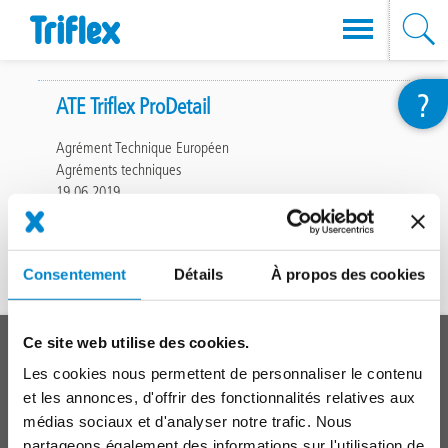
Aller
?
au
ATE Triflex ProDetail
contenu
Agrément Technique Européen
principal
Agréments techniques
19.06.2019
File
(296.9 Ko)
296.9 Ko
Consentement
Détails
À propos des cookies
En haut
Main
Ce site web utilise des cookies.
SYSTÈMES
footer
Les cookies nous permettent de personnaliser le contenu
Toitures
et les annonces, d'offrir des fonctionnalités relatives aux
médias sociaux et d'analyser notre trafic. Nous
Balcons, Terrasses, Coursives
partageons également des informations sur l'utilisation de