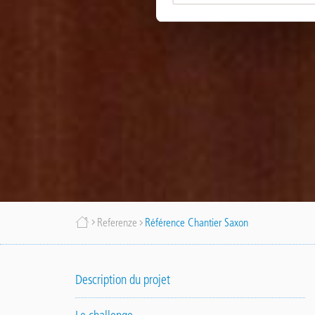
Briciole
Referenze
Référence Chantier Saxon
di
Description du projet
pane