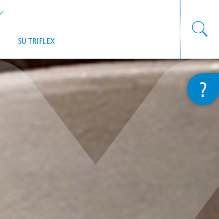
List additional actions
SU TRIFLEX
?