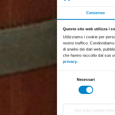
Consenso
Questo sito web utilizza i c
Utilizziamo i cookie per perso
nostro traffico. Condividiamo 
di analisi dei dati web, pubbl
che hanno raccolto dal suo ut
privacy
.
Selezione
Necessari
del
consenso
Usa solo i cookie nece