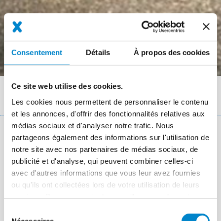
Consentement
Détails
À propos des cookies
Ce site web utilise des cookies.
Fil
Références chantiers
Planzer AG Kaiseraugust (CH) rain groove repair
Les cookies nous permettent de personnaliser le contenu
d'Ariane
et les annonces, d'offrir des fonctionnalités relatives aux
médias sociaux et d'analyser notre trafic. Nous
partageons également des informations sur l'utilisation de
Key facts: Asphalt restauration
notre site avec nos partenaires de médias sociaux, de
publicité et d'analyse, qui peuvent combiner celles-ci
Lieu
Kaiseraugust
avec d'autres informations que vous leur avez fournies
Système
Triflex Asphalt Repro 3K
ou qu'ils ont collectées lors de votre utilisation de leurs
services. Pour en savoir plus, veuillez consulter notre
Période des travaux
2017
politique de confidentialité
.
Sélection