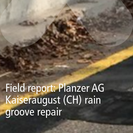
Field report: Planzer AG
Kaiseraugust (CH) rain
groove repair