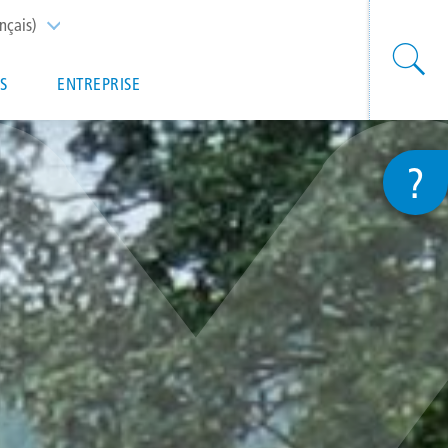
nçais)
List additional actions
S
ENTREPRISE
?