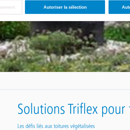
quement
Autoriser la sélection
Aut
Solutions Triflex pour
Les défis liés aux toitures végétalisées