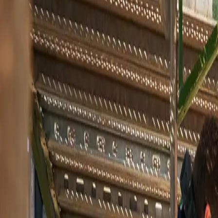
Service
Suche
Menü
Startseite
Technische Detailseiten
Triflex SmartTec
Technische Detailseiten
Abdichtungssystem
Triflex SmartTec
Sanierung, Reparaturen, Sockel, Zierbrunnen, Technikräume, Sprinkl
langfristige Lösung. Durch seine speziellen Eigenschaften ist die Abd