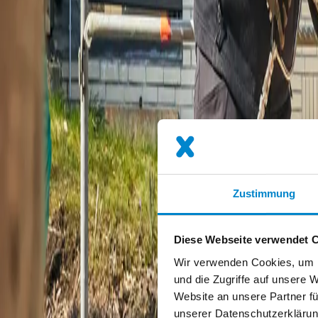
Einfache Verarbeitung
Das 1-komponentige System minimiert Misch- und Verarbeitungsfehler 
Dicht bis ins Detail
Die thixotropierte Flüssigabdichtung verhindert das Abgleiten auf se
Zertifizierte Sicherheit
Mit allgemeinen bauaufsichtlichen Prüfzeugnissen (abP) für Bauwerks
Zustimmung
Langlebigkeit
Die erwartete Lebensdauer von 25 Jahren gemäß Leitlinie EAD 03035-
Diese Webseite verwendet 
Wir verwenden Cookies, um I
Umweltfreundlich und emissionsarm
und die Zugriffe auf unsere 
Website an unsere Partner fü
Zertifiziert mit EMICODE EC1plus und dem Blauen Engel erfüllt das
unserer Datenschutzerklärun