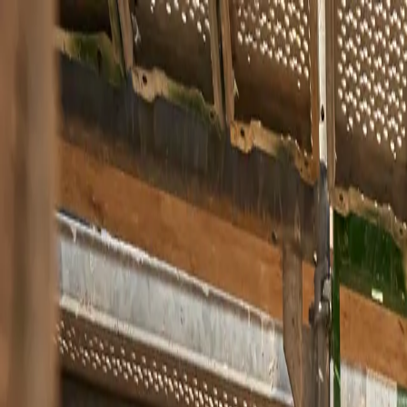
Zur Hauptnavigation springen
Zum Hauptinhalt springen
Zum Footer s
Lösungen
Lösungen - Menü öffnen
Branchen & Anwender
Branchen & Anwender - Menü öffnen
Inspiration & Innovation
Triflex Campus
Über Triflex
Über Triflex - Menü öffnen
Service
Service
Suche
Suche