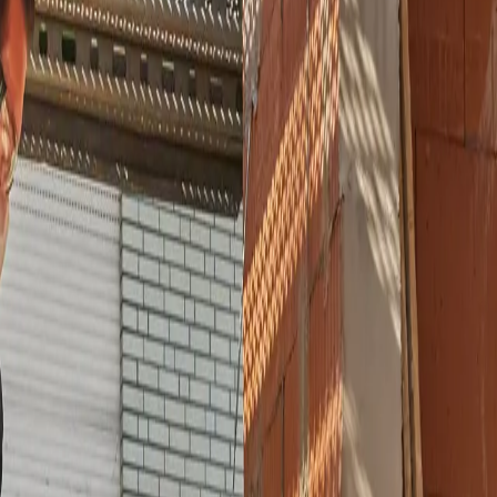
Grundsteins an. Ein hoher Grundwasserspiegel oder aufstauendes Rege
tet sind, hat das Gebäude lange Bestand.
abdichtungen. Die innovative Abdichtungstechnologie mit Flüssigkunst
ung fügt sich das Material naht- und fugenlos an den Untergrund der 
von 25 Jahren aus.