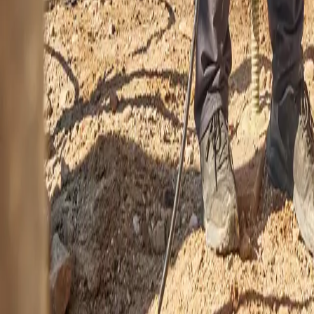
Sanierung, Reparaturen, Sockel, Zierbrunnen, Technikräume, Sprinklerb
Durch seine speziellen Eigenschaften ist die
Downloads
Produktinformationen
Ihr persönlicher Kontakt zu Triflex
Unsere Experten unterstützen Sie von der ersten Anfrage bis zur Umse
Bitte auswählen: