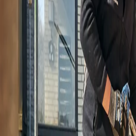
Ihre Vorteile im Überblick
Abdichtung feuchter mineralischer Untergründe
Das diffusionsoffene System mit einem SD-Wert von ca. 2,0 m ermögli
Innen und außen einsetzbar
Dank geringem Eigengeruch eignet sich das System auch für geruchs