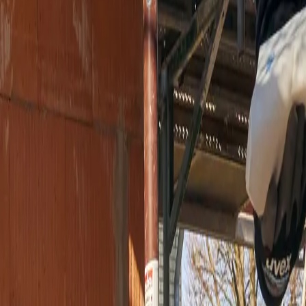
nwasser sind die Herausforderungen, die der eingesetzte Werkstoff
stoff kommt vor allem auf feuchten mineralischen Untergründen zur
Konstruktion an und bietet so eine dauerhafte, sichere Lösung.