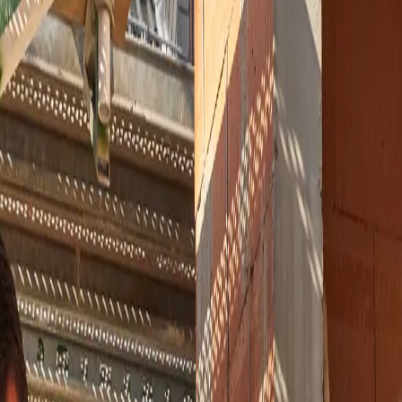
erbecken, Krankenhäuser, verschiedene Untergründe usw.: Triflex Smar
ichtungslösung Triflex SmartTec in kurzer Zeit funktionssicher. Die Dich