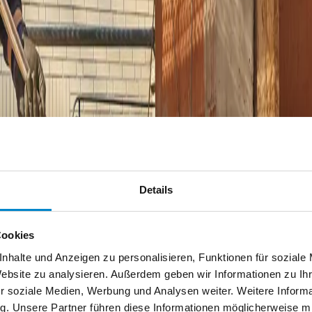
und sorgt für eine sichere und effiziente Anwendung auf der Baustell
nkrechten Flächen und ermöglicht eine sichere Detailausbildung.
- und Dachabdichtungen bietet das System geprüfte Qualität und Siche
Details
00-0402 unterstreicht die dauerhafte Leistungsfähigkeit des Systems.
Cookies
nhalte und Anzeigen zu personalisieren, Funktionen für soziale
Website zu analysieren. Außerdem geben wir Informationen zu I
r soziale Medien, Werbung und Analysen weiter. Weitere Informat
 System höchste Anforderungen an Umwelt- und Gesundheitsverträglic
g. Unsere Partner führen diese Informationen möglicherweise 