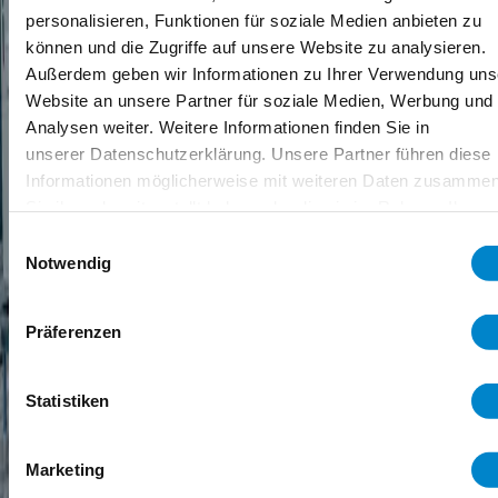
personalisieren, Funktionen für soziale Medien anbieten zu
können und die Zugriffe auf unsere Website zu analysieren.
Außerdem geben wir Informationen zu Ihrer Verwendung uns
Website an unsere Partner für soziale Medien, Werbung und
Analysen weiter. Weitere Informationen finden Sie in
unserer Datenschutzerklärung. Unsere Partner führen diese
Informationen möglicherweise mit weiteren Daten zusammen
Service
Suche
Menü
Sie ihnen bereitgestellt haben oder die sie im Rahmen Ihrer
Startseite
Nutzung der Dienste gesammelt haben. Weitere Information
Einwilligungsauswahl
erhalten Sie in unserer
Datenschutzerklärung
.
Notwendig
Anfrage Triflex DachCheck
Startseite
Sie möchten den Zustand Ihres Dachs bewerten lassen?
Präferenzen
Anfrage Triflex DachCheck
Statistiken
Gerne unterstützen wir Sie bei der Bewertung von
Dachflächen
gewerblich genutzter Gebäude
. Füllen Sie dafür bitte das
Marketing
Formular aus. Unsere Experten melden sich so schnell wie möglich
bei Ihnen zurück.