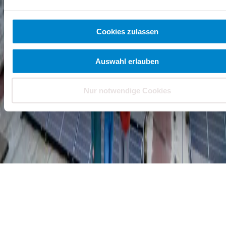
Lösungen & Produktsysteme
Bauwerksabdichtungen
Verkehrsflächen
Spezielle
Anwendungen
Referenzen
Cookies zulassen
Services
Downloadcenter
Fachverarbeitersuche
Detail- und
Systemfinder
Triflex DachCheck
Triflex Toolbox
LV-Generator
FAQ
Auswahl erlauben
Über Triflex
Karriere
Unsere Verantwortung
Triflex SAM
Blog
News
Kontakt
Triflex GmbH & Co. KG
Nur notwendige Cookies
+49 571 38780 - 0
info@triflex.de
Kontaktformular
Kontaktformular
Newsletter abonnieren
Newsletter
abonnieren
Impressum
Datenschutz
AGB / AEB
Hinweisgebersystem
Copyright
2026
All Rights Reserved Triflex GmbH & Co. KG