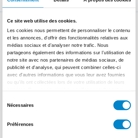
Fil
Références
Balcons, Val d'Isère
d'Ariane
Ce site web utilise des cookies.
Rénovation de balcons au pied des
Les cookies nous permettent de personnaliser le contenu
pistes de ski
et les annonces, d'offrir des fonctionnalités relatives aux
médias sociaux et d'analyser notre trafic. Nous
Lieu
Val d'Isère (Savoie)
partageons également des informations sur l'utilisation de
notre site avec nos partenaires de médias sociaux, de
Système
Triflex BFS
publicité et d'analyse, qui peuvent combiner celles-ci
avec d'autres informations que vous leur avez fournies
Période des travaux
Mai 2017
ou qu'ils ont collectées lors de votre utilisation de leurs
Taille
380 m²
services. Pour en savoir plus, veuillez consulter notre
politique de confidentialité
.
Applicateur
MADO
Sélection
Nécessaires
du
consentement
Préférences