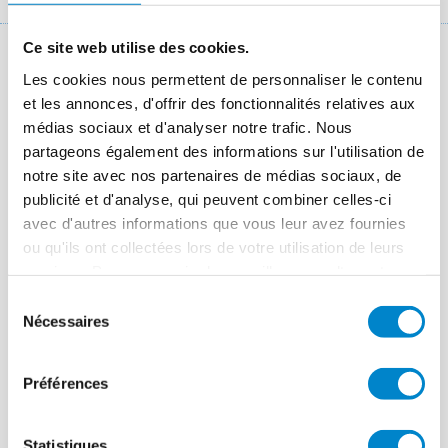
d'Ariane
Ce site web utilise des cookies.
Les faits
Les cookies nous permettent de personnaliser le contenu
et les annonces, d'offrir des fonctionnalités relatives aux
Lieu
Lausanne
médias sociaux et d'analyser notre trafic. Nous
partageons également des informations sur l'utilisation de
Système
Triflex BTS-P
notre site avec nos partenaires de médias sociaux, de
publicité et d'analyse, qui peuvent combiner celles-ci
Période des travaux
2014
avec d'autres informations que vous leur avez fournies
Taille
32 m²
ou qu'ils ont collectées lors de votre utilisation de leurs
services. Pour en savoir plus, veuillez consulter notre
Applicateur
Borio S.A.
politique de confidentialité
.
Sélection
Nécessaires
du
consentement
Préférences
Références chantiers
Rapport pratique Chantier rue du parc
File
Statistiques