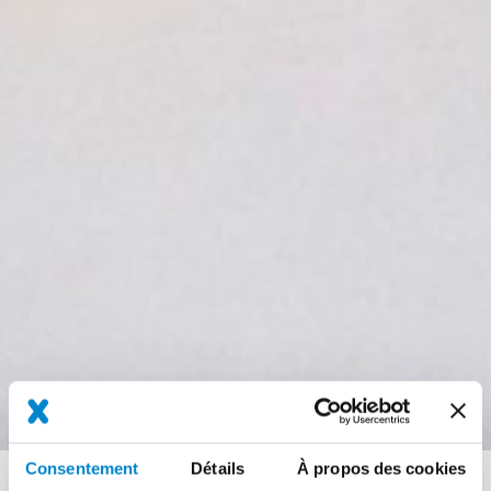
Consentement
Détails
À propos des cookies
Fil
Références
Référence Chantier rue du parc Lausanne