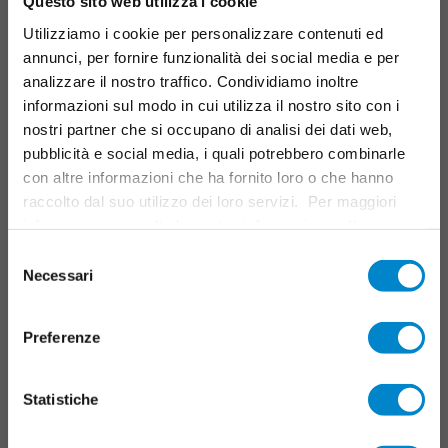
Questo sito web utilizza i cookie
Collegamenti, giunti e dettagli
Utilizziamo i cookie per personalizzare contenuti ed
Sistemi per parcheggi multipiano
annunci, per fornire funzionalità dei social media e per
Manutenzione e servizio
analizzare il nostro traffico. Condividiamo inoltre
Sistemi di segnalazione
informazioni sul modo in cui utilizza il nostro sito con i
nostri partner che si occupano di analisi dei dati web,
CAMPI D'IMPIEGO
pubblicità e social media, i quali potrebbero combinarle
con altre informazioni che ha fornito loro o che hanno
Resina liquida
raccolto dal suo utilizzo dei loro servizi. Per maggiori
informazioni consulta la nostra
informativa sulla
TRIFLEX TOOLS
privacy
.
Selezione
Necessari
del
Triflex Systemfinder
consenso
Centro download
Preferenze
Cataloghi delle prestazioni
Formazione e seminari
Statistiche
Triflex Tools
FAQ