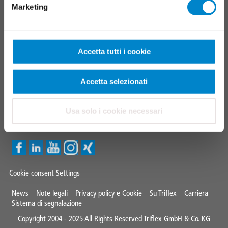
Marketing
Ricerca artigiani specializzati
CONTATTI
Accetta tutti i cookie
Triflex Italia
+39 051 0012479
Accetta selezionati
italia@triflex.com
Usa solo i cookie necessari
Triflex Newsletter
Cookie consent Settings
Mini
News
Note legali
Privacy policy e Cookie
Su Triflex
Carriera
Sistema di segnalazione
Footer
Copyright 2004 - 2025 All Rights Reserved Triflex GmbH & Co. KG