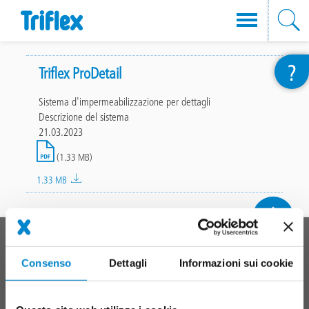
Salta
?
al
Triflex ProDetail
contenuto
Sistema d'impermeabilizzazione per dettagli
principale
Descrizione del sistema
21.03.2023
File
(1.33 MB)
1.33 MB
In cima
Main
SISTEMI DI PRODOTTI
footer
Consenso
Dettagli
Informazioni sui cookie
Tetti
Balconi