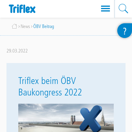
Salta
Briciole
News
ÖBV Beitrag
?
al
di
contenuto
pane
principale
29.03.2022
Triflex beim ÖBV
Baukongress 2022