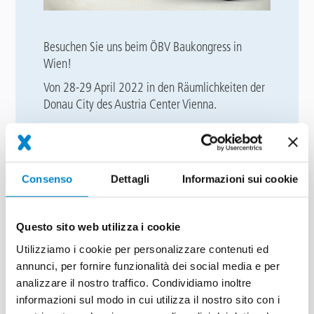
Besuchen Sie uns beim ÖBV Baukongress in
Wien!
Von 28-29 April 2022 in den Räumlichkeiten der
Donau City des Austria Center Vienna.
Austria Center Vienna
Stand Nr. 72
Bruno-Kreisky-Platz 1
Consenso
Dettagli
Informazioni sui cookie
1220 Wien
Unsere Kollegen Herr
Martin Kastl
und Herr
Questo sito web utilizza i cookie
Ing.
Norbert Hörner
informieren Sie vor Ort
Utilizziamo i cookie per personalizzare contenuti ed
gerne!
annunci, per fornire funzionalità dei social media e per
Wir freuen uns auf Sie!
analizzare il nostro traffico. Condividiamo inoltre
informazioni sul modo in cui utilizza il nostro sito con i