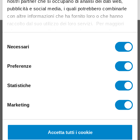
nostri partner che si occupano di analisi dei dati web,
pubblicità e social media, i quali potrebbero combinarle
con altre informazioni che ha fornito loro o che hanno
In cima
raccolto dal suo utilizzo dei loro servizi. Per maggiori
Main
SISTEMI DI PRODOTTI
informazioni consulta la nostra
informativa sulla
footer
privacy
.
Selezione
Tetti
Necessari
del
Balconi
consenso
Collegamenti, giunti e dettagli
Preferenze
Sistemi per parcheggi multipiano
Manutenzione e servizio
Statistiche
Sistemi di segnalazione
Marketing
CAMPI D'IMPIEGO
Resina liquida
Accetta tutti i cookie
TRIFLEX TOOLS