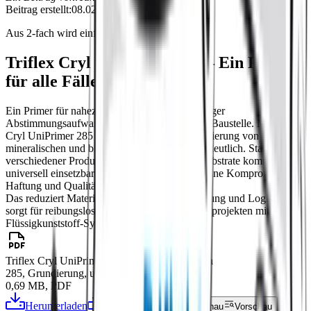
Beitrag erstellt:
08.02.2025
Aus 2-fach wird einfach!
Triflex Cryl UniPrimer 285 – Ein Primer
für alle Fälle
Ein Primer für nahezu alle Untergründe – weniger
Abstimmungsaufwand, mehr Effizienz auf der Baustelle. Mit Triflex
Cryl UniPrimer 285 vereinfacht sich die Grundierung von
mineralischen und bituminösen Untergründen deutlich. Statt
verschiedener Produkte für unterschiedliche Substrate kommt ein
universell einsetzbarer Primer zum Einsatz – ohne Kompromisse bei
Haftung und Qualität.
Das reduziert Materialvielfalt, vereinfacht Planung und Logistik und
sorgt für reibungslose Abläufe bei Abdichtungsprojekten mit Triflex
Flüssigkunststoff-Systemen.
Triflex Cryl UniPrimer 285 Produktinformation
285, Grundierung, uniprimer 258
0,69 MB, PDF
Herunterladen
Herunterladen
Vorschau
Vorschau