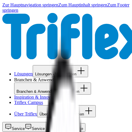
Zur Hauptnavigation springen
Zum Hauptinhalt springen
Zum Footer
springen
Lösungen
Lösungen - Menü öffnen
Branchen & Anwender
Branchen & Anwender - Menü öffnen
Inspiration & Innovation
Triflex Campus
Über Triflex
Über Triflex - Menü öffnen
Service
Service
Suche
Suche