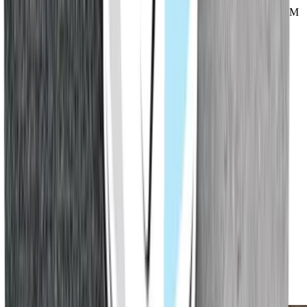
Für maximale Flächenleistung kann der Primer mit der Triflex SAM
Sprüh-Applikationsmaschine verarbeitet werden. Die maschinelle
Anwendung ermöglicht:
gleichmäßige Schichtdicken
schnellere Applikation auf großen Flächen
reduzierten Materialverbrauch
optimierte Haftgrundvorbereitung
Das steigert die Wirtschaftlichkeit insbesondere bei größeren
Projekten wie Parkdecks, Dachflächen oder Industriebauten.
Triflex SAM 2K-Spritz-Applikations-Maschine
Verarbeiterbroschüre
1,45 MB, PDF
Herunterladen
Herunterladen
Vorschau
Vorschau
Triflex SAM – Objekte sicher mit Maschinentechnik planen. -
Broschüre
0,75 MB, PDF
Herunterladen
Herunterladen
Vorschau
Vorschau