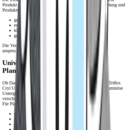
Produkt minimiert Fehlerquellen bei der Untergrundbewertung und
Produktwahl. Für Bauleiter bedeutet das:
geringerer Koordinationsaufwand
reduzierte Lagerhaltung
klare Materialzuordnung auf der Baustelle
geringeres Risiko von Fehlanwendungen
Die Verarbeitung bleibt gewohnt zuverlässig – auch auf
anspruchsvollen Untergründen.
Universell einsetzbar – mehr
Planungssicherheit
Ob Dachsanierung, Balkonabdichtung oder Laubengang: Triflex
Cryl UniPrimer 285 eignet sich für mineralische sowie bituminöse
Untergründe. Die komplexe Differenzierung zwischen
verschiedenen Primer-Systemen entfällt.
Für Planer heißt das:
einfachere Ausschreibung
reduzierte Produktspezifikation
klare Systemdefinition
verbesserte Kalkulationssicherheit