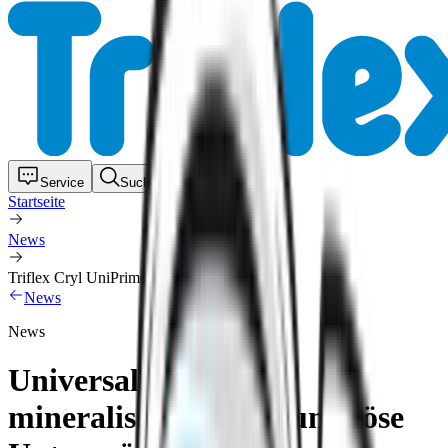
Service
Suche
Menü
Startseite
News
Triflex Cryl UniPrimer 285
News
News
Universal-Primer für
mineralische und bituminöse