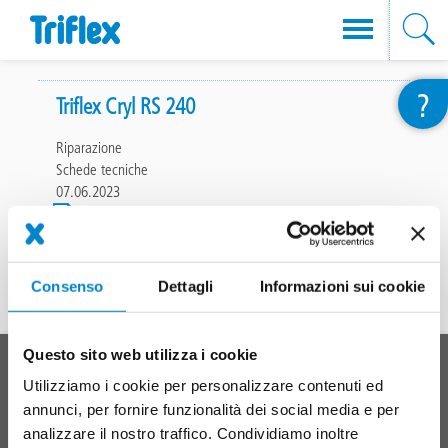
Salta
?
al
Triflex Cryl RS 240
contenuto
Riparazione
principale
Schede tecniche
07.06.2023
File
(701.59
KB)
701.59 KB
Consenso
Dettagli
Informazioni sui cookie
In cima
Questo sito web utilizza i cookie
Main
SISTEMI DI PRODOTTI
Utilizziamo i cookie per personalizzare contenuti ed
footer
annunci, per fornire funzionalità dei social media e per
Tetti
analizzare il nostro traffico. Condividiamo inoltre
Balconi