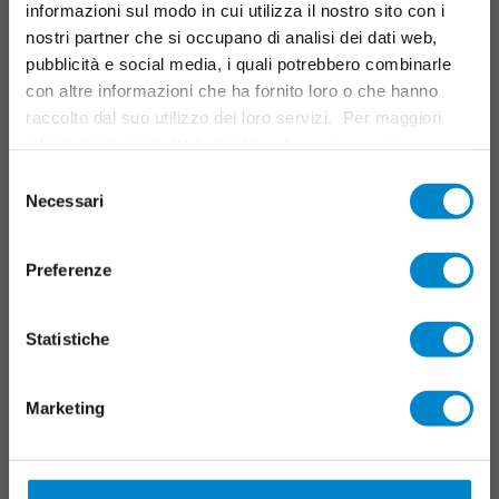
informazioni sul modo in cui utilizza il nostro sito con i
Collegamenti, giunti e dettagli
nostri partner che si occupano di analisi dei dati web,
Sistemi per parcheggi multipiano
pubblicità e social media, i quali potrebbero combinarle
Manutenzione e servizio
con altre informazioni che ha fornito loro o che hanno
raccolto dal suo utilizzo dei loro servizi. Per maggiori
Sistemi di segnalazione
informazioni consulta la nostra
informativa sulla
privacy
.
Selezione
SERVIZI
Necessari
del
consenso
Ricerca del sistema Triflex
Centro download
Preferenze
Formazione e seminari
Triflex tools
Statistiche
CONTATTI
Marketing
TRIFLEX GMBH
+41 79 173 70 53