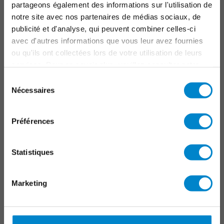
partageons également des informations sur l'utilisation de
Raccords, joints et détails
notre site avec nos partenaires de médias sociaux, de
Parkings
publicité et d'analyse, qui peuvent combiner celles-ci
Infrastructure
avec d'autres informations que vous leur avez fournies
ou qu'ils ont collectées lors de votre utilisation de leurs
Marquage
services. Pour en savoir plus, veuillez consulter notre
politique de confidentialité
.
Sélection
OUTILS
Nécessaires
du
consentement
Triflex Systemfinder
Centre de téléchargements
Préférences
Formations
Applications Triflex
Statistiques
CONTACT
Marketing
TRIFLEX GMBH
+41 79 385 19 59