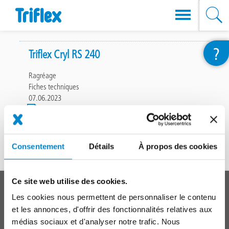
Aller
?
au
Triflex Cryl RS 240
contenu
Ragréage
principal
Fiches techniques
07.06.2023
File
(703.35
Ko)
703.35 Ko
Consentement
Détails
À propos des cookies
En haut
Ce site web utilise des cookies.
Main
SYSTÈMES
Les cookies nous permettent de personnaliser le contenu
footer
et les annonces, d'offrir des fonctionnalités relatives aux
Toitures
médias sociaux et d'analyser notre trafic. Nous
Balcons, Terrasses, Coursives