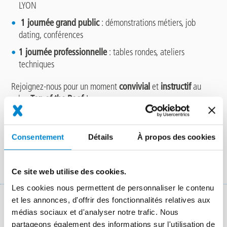
LYON
1 journée grand public
: démonstrations métiers, job
dating, conférences
1 journée professionnelle
: tables rondes, ateliers
techniques
Rejoignez-nous pour un moment
convivial
et
instructif
au
salon
Top of the Roof
!
Consentement
Détails
À propos des cookies
INSCRIVEZ-VOUS
Ce site web utilise des cookies.
Les cookies nous permettent de personnaliser le contenu
et les annonces, d'offrir des fonctionnalités relatives aux
Retrouvez toute l'actualité de
médias sociaux et d'analyser notre trafic. Nous
partageons également des informations sur l'utilisation de