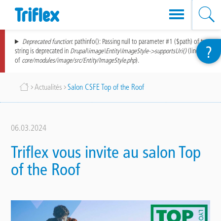
Aller
Message
Deprecated function
: pathinfo(): Passing null to parameter #1 ($path) of type
?
au
string is deprecated in
Drupal\image\Entity\ImageStyle->supportsUri()
(line
389
d'erreur
of
core/modules/image/src/Entity/ImageStyle.php
).
contenu
principal
Fil
Actualités
Salon CSFE Top of the Roof
d'Ariane
06.03.2024
Triflex vous invite au salon Top
of the Roof