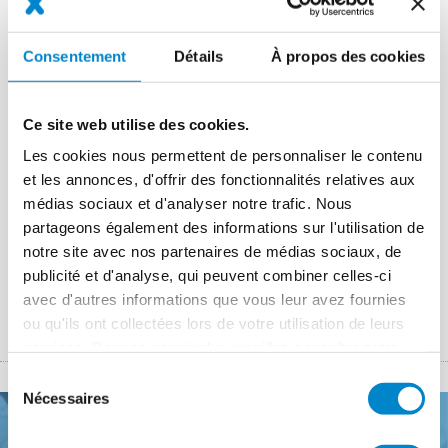
Consentement
Détails
À propos des cookies
Garantie
Ce site web utilise des cookies.
Les systèmes d'étanchéité proposés par Triflex sont certifiés
Les cookies nous permettent de personnaliser le contenu
dans les catégories de performance les plus élevées selon des
et les annonces, d'offrir des fonctionnalités relatives aux
agréments européens.
médias sociaux et d'analyser notre trafic. Nous
partageons également des informations sur l'utilisation de
Triflex ProFibre présente une réaction au feu certifiée conforme
notre site avec nos partenaires de médias sociaux, de
à la norme DIN EN 13501-5 : BRoof (t1) et NF EN 13501-1 :
publicité et d'analyse, qui peuvent combiner celles-ci
classe E.
avec d'autres informations que vous leur avez fournies
ou qu'ils ont collectées lors de votre utilisation de leurs
services. Pour en savoir plus, veuillez consulter notre
politique de confidentialité
.
Sélection
Nécessaires
du
consentement