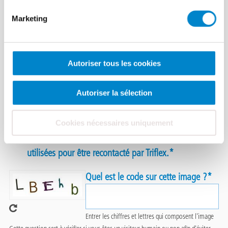
items
Marketing
Commentaires
Autoriser tous les cookies
Autoriser la sélection
Cookies nécessaires uniquement
En soumettant ce formulaire, j'accepte que les
informations saisies dans ce formulaire soient
utilisées pour être recontacté par Triflex.
Quel est le code sur cette image ?
Entrer les chiffres et lettres qui composent l'image