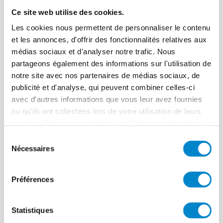
Ce site web utilise des cookies.
Les cookies nous permettent de personnaliser le contenu
Date(s) souhaitée(s) (indiquer jusqu'à 3 disponibilités)
et les annonces, d'offrir des fonctionnalités relatives aux
médias sociaux et d'analyser notre trafic. Nous
Date(s) souhaitée(s) (indiquer jusqu'à 3 dispo
partageons également des informations sur l'utilisation de
notre site avec nos partenaires de médias sociaux, de
publicité et d'analyse, qui peuvent combiner celles-ci
avec d'autres informations que vous leur avez fournies
ou qu'ils ont collectées lors de votre utilisation de leurs
services. Pour en savoir plus, veuillez consulter notre
Date(s) souhaitée(s) (indiquer jusqu'à 3 dispo
politique de confidentialité
.
Sélection
Nécessaires
du
consentement
Préférences
Ajouter
more
Statistiques
more items