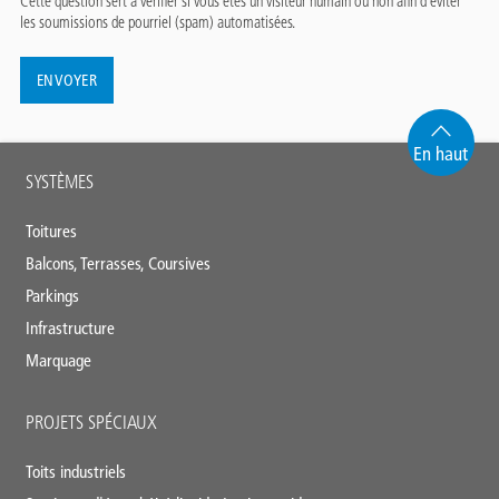
Cette question sert à vérifier si vous êtes un visiteur humain ou non afin d'éviter
les soumissions de pourriel (spam) automatisées.
En haut
Main
SYSTÈMES
footer
Toitures
Balcons, Terrasses, Coursives
Parkings
Infrastructure
Marquage
PROJETS SPÉCIAUX
Toits industriels