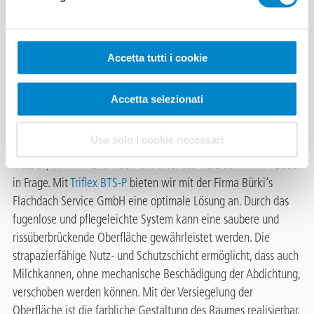
ung auf
Bauernbetrieb
(CH)
Accetta tutti i cookie
In den meisten Bauernbetrieben besteht dasselbe Problem. Im
Accetta selezionati
Milchraum lösen sich die Bodenplatten vom Untergrund oder
die Fugen sind undicht, so dass es zu Unterläufigkeit kommt. Da
Usa solo i cookie necessari
die Kühe jeweils morgens und abends gemolken werden
müssen, kommt nur ein schnellhärtendes Harz auf PMMA-Basis
in Frage. Mit
Triflex BTS-P
bieten wir mit der Firma Bürki‘s
Flachdach Service GmbH eine optimale Lösung an. Durch das
fugenlose und pflegeleichte System kann eine saubere und
rissüberbrückende Oberfläche gewährleistet werden. Die
strapazierfähige Nutz- und Schutzschicht ermöglicht, dass auch
Milchkannen, ohne mechanische Beschädigung der Abdichtung,
verschoben werden können. Mit der Versiegelung der
Oberfläche ist die farbliche Gestaltung des Raumes realisierbar.