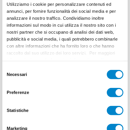
pane
Utilizziamo i cookie per personalizzare contenuti ed
Key Facts
annunci, per fornire funzionalità dei social media e per
analizzare il nostro traffico. Condividiamo inoltre
Location
Oberdiessbach (CH)
informazioni sul modo in cui utilizza il nostro sito con i
System
Triflex BTS-P
nostri partner che si occupano di analisi dei dati web,
pubblicità e social media, i quali potrebbero combinarle
Completion
2016
con altre informazioni che ha fornito loro o che hanno
raccolto dal suo utilizzo dei loro servizi. Per maggiori
Area
24 m²
informazioni consulta la nostra
informativa sulla
Authorised Contractor
Bürki‘s Flachdach Service GmbH,
privacy
.
Selezione
Heimenschwand
Necessari
del
consenso
Preferenze
Statistiche
Milchraumsanier
Marketing