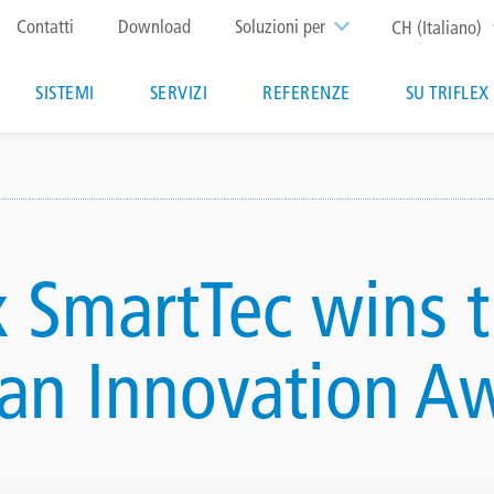
Top
Contatti
Download
Soluzioni per
CH (Italiano)
menu
Main
SISTEMI
SERVIZI
REFERENZE
SU TRIFLEX
navigation
ex SmartTec wins 
an Innovation A