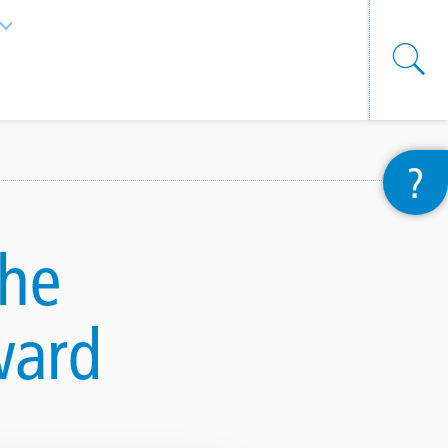
List additional actions
?
the
ward