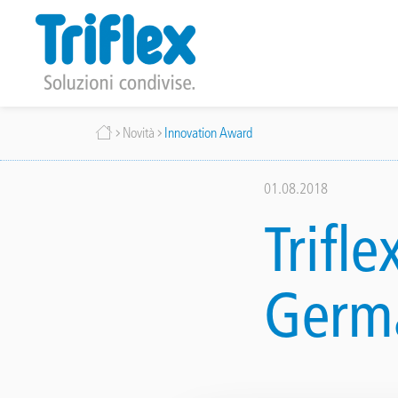
Salta
Briciole
Novità
Innovation Award
al
contenuto
di
principale
01.08.2018
pane
Trifl
Germ