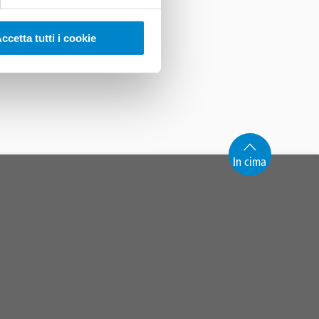
trates. This saves
dry out afterwards.
ccetta tutti i cookie
olution, mixing and
d clients.
In cima