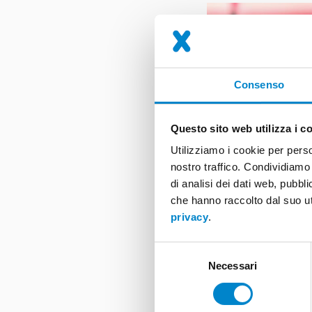
Consenso
Questo sito web utilizza i c
Utilizziamo i cookie per perso
nostro traffico. Condividiamo 
di analisi dei dati web, pubbl
che hanno raccolto dal suo ut
The German Design Co
privacy
.
driving force for bra
distinguish themselve
Selezione
qualities apply perfe
Necessari
del
in the “Excellence in
consenso
The single-component