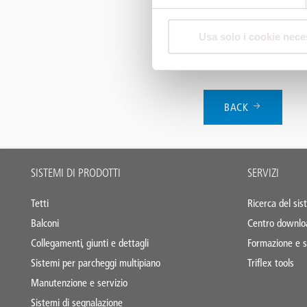
short-lived technolog
time and money. The 
Usa solo i cookie nece
Triflex SmartTec is a
application errors ca
BACK
Main
SISTEMI DI PRODOTTI
SERVIZI
footer
Tetti
Ricerca del sis
Balconi
Centro downlo
Collegamenti, giunti e dettagli
Formazione e s
Sistemi per parcheggi multipiano
Triflex tools
Manutenzione e servizio
Sistemi di segnalazione