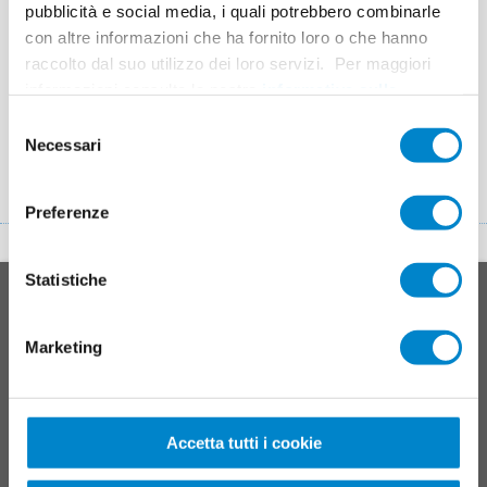
RICERCA DEL SISTEMA
SCHULUNGEN UND
pubblicità e social media, i quali potrebbero combinarle
TRIFLEX
SEMINARE
con altre informazioni che ha fornito loro o che hanno
Trova il sistema giusto per
raccolto dal suo utilizzo dei loro servizi. Per maggiori
il tuo progetto.
informazioni consulta la nostra
informativa sulla
privacy
.
Selezione
Necessari
del
consenso
Preferenze
In cima
Statistiche
Main
SISTEMI DI PRODOTTI
footer
Marketing
Tetti
Balconi
Collegamenti, giunti e dettagli
Sistemi per parcheggi multipiano
Accetta tutti i cookie
Manutenzione e servizio