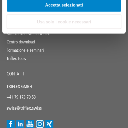
Sistemi di segnalazione
Accetta selezionati
SERVIZI
Usa solo i cookie necessari
Ricerca del sistema Triflex
Centro download
Formazione e seminari
Triflex tools
CONTATTI
TRIFLEX GMBH
+41 79 173 70 53
swiss@triflex.swiss