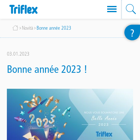
Salta
Briciole
Novità
Bonne année 2023
?
al
di
contenuto
pane
principale
03.01.2023
Bonne année 2023 !