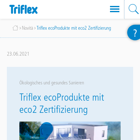
Salta
Briciole
Novità
Triflex ecoProdukte mit eco2 Zertifizierung
?
al
di
contenuto
pane
principale
23.06.2021
Ökologisches und gesundes Sanieren
Triflex ecoProdukte mit
eco2 Zertifizierung