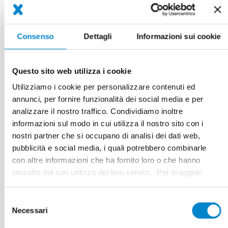
Triflex Systeme dichten Flachdächer, Anschlüsse,
Balkone/Terrassen sowie Parkhäuser und
Tiefgaragen dauerhaft ab und erfüllen höchste
Consenso
Dettagli
Informazioni sui cookie
Anforderungen an Sicherheit, Wirtschaftlichkeit
und Nachhaltigkeit.
Questo sito web utilizza i cookie
«eco-bau»
, ein Verein von Bauämtern von Bund,
Utilizziamo i cookie per personalizzare contenuti ed
Kantonen und Städten, überprüft den
annunci, per fornire funzionalità dei social media e per
Umwelteinfluss von Baumaterialien über den
analizzare il nostro traffico. Condividiamo inoltre
gesamten Lebenszyklus – von der Produktion bis
informazioni sul modo in cui utilizza il nostro sito con i
hin zum Produktlebensende. Mit seinem
eco-
nostri partner che si occupano di analisi dei dati web,
Label
sind Baustoffe ausgezeichnet, die
pubblicità e social media, i quali potrebbero combinarle
Minergie-(A-/P-)Eco-kompatibel
sind und
con altre informazioni che ha fornito loro o che hanno
bestimmten ökologischen und gesundheitlichen
raccolto dal suo utilizzo dei loro servizi. Per maggiori
Vorgaben entsprechen.
informazioni consulta la nostra
informativa sulla privacy
.
Unsere
eco2
zertifizierten Triflex Produkte, die die
Selezione
Anforderungen von
«eco-bau»
und
«Minergie-
Necessari
del
ECO»
erfüllen, können Sie in der
Eco Produktliste
consenso