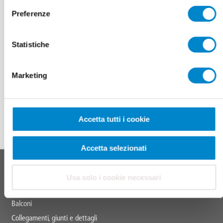
einsehen. Weitere Informationen finden Sie unter
www.eco-bau.ch
.
Preferenze
Wenn auch Sie unsere zertifizierten Lösungen
einsetzen möchten, steht Ihnen Ihr persönlicher
Statistiche
Triflex-Fachberater in Ihrer Region gerne für
weitere Fragen zur Verfügung:
Marketing
IHR PERSÖNLICHER TRIFLEX-FACHBERATER IN IHRER REGION
Accetta tutti i cookie
Accetta selezionati
In cima
Main
SISTEMI DI PRODOTTI
footer
Usa solo i cookie necessari
Tetti
Balconi
Collegamenti, giunti e dettagli