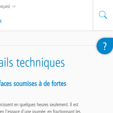
ançais)
List additional actions
SE
?
ails techniques
faces soumises à de fortes
rcissent en quelques heures seulement. Il est
en l'espace d'une journée, en fractionnant les