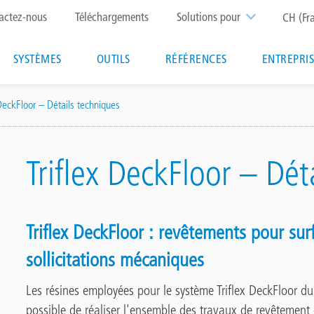
p
actez-nous
Téléchargements
Solutions pour
CH (Fr
nu
Main
SYSTÈMES
OUTILS
RÉFÉRENCES
ENTREPRI
navigation
 DeckFloor – Détails techniques
Triflex DeckFloor – Dét
Triflex DeckFloor : revêtements pour sur
sollicitations mécaniques
Les résines employées pour le système Triflex DeckFloor du
possible de réaliser l'ensemble des travaux de revêtement 