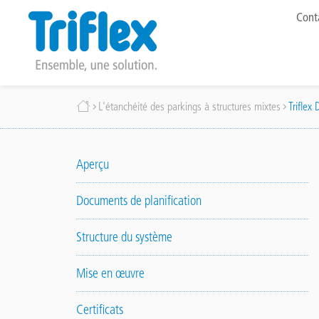
To
Cont
me
Aller
Fil
L'étanchéité des parkings à structures mixtes
Triflex
au
contenu
d'Ariane
principal
Aperçu
Documents de planification
Structure du système
Mise en œuvre
Certificats