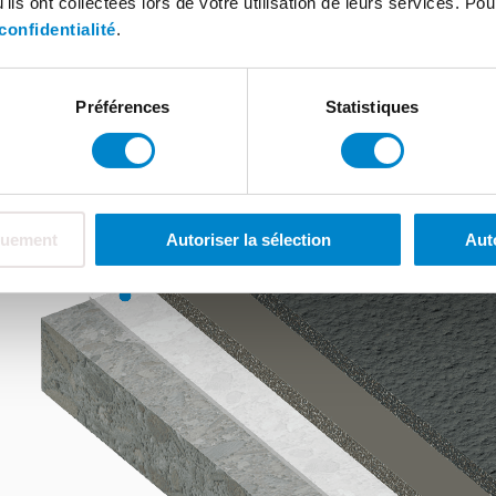
ils ont collectées lors de votre utilisation de leurs services. Pou
confidentialité
.
Préférences
Statistiques
quement
Autoriser la sélection
Aut