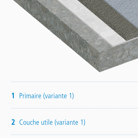
1
Primaire (variante 1)
2
Couche utile (variante 1)