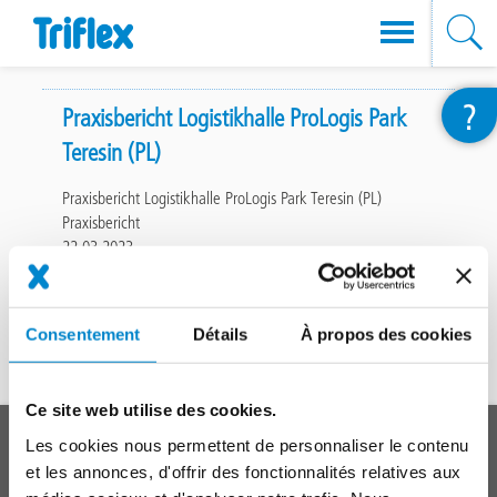
Aller
?
au
Praxisbericht Logistikhalle ProLogis Park
contenu
Teresin (PL)
principal
Praxisbericht Logistikhalle ProLogis Park Teresin (PL)
Praxisbericht
22.03.2023
File
(411.12
Ko)
Consentement
Détails
À propos des cookies
411.12 Ko
Ce site web utilise des cookies.
En haut
Main
SYSTÈMES
Les cookies nous permettent de personnaliser le contenu
footer
et les annonces, d'offrir des fonctionnalités relatives aux
Toitures