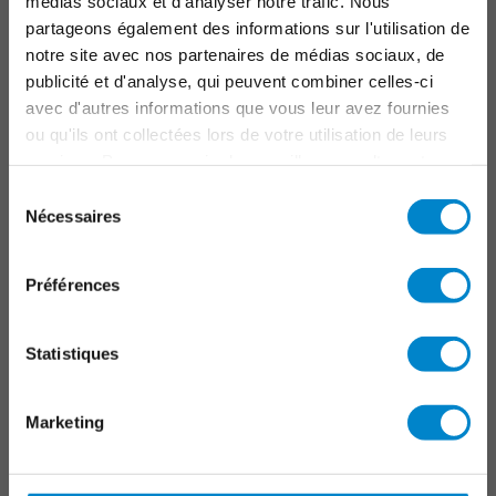
médias sociaux et d'analyser notre trafic. Nous
partageons également des informations sur l'utilisation de
Balcons, Terrasses, Coursives
notre site avec nos partenaires de médias sociaux, de
Raccords, joints et détails
publicité et d'analyse, qui peuvent combiner celles-ci
Parkings
avec d'autres informations que vous leur avez fournies
Infrastructure
ou qu'ils ont collectées lors de votre utilisation de leurs
Marquage
services. Pour en savoir plus, veuillez consulter notre
politique de confidentialité
.
Sélection
Nécessaires
OUTILS
du
consentement
Triflex Systemfinder
Préférences
Centre de téléchargements
Formations
Statistiques
Applications Triflex
CONTACT
Marketing
TRIFLEX GMBH