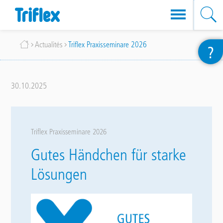
Aller
Fil
Actualités
Triflex Praxisseminare 2026
?
au
d'Ariane
contenu
principal
30.10.2025
Triflex Praxisseminare 2026
Gutes Händchen für starke
Lösungen