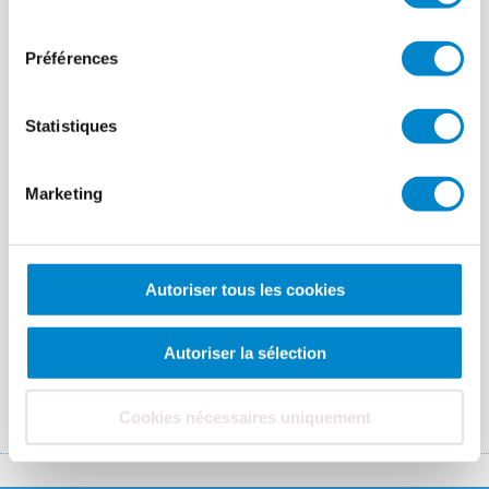
Sichern Sie sich jetzt Ihren Platz bei einem
consentement
unserer zahlreichen Termine in ganz Deutschland
– und gestalten Sie gemeinsam mit uns starke
Préférences
Lösungen für die Zukunft.
Bitte haben Sie Verständnis, dass eine
kostenfreie
Statistiques
Stornierung nur bis spätestens 7 Tage vor
Seminarbeginn
möglich ist. Bei einer späteren
Marketing
Stornierung oder Nichtteilnahme behalten wir
uns vor, die Seminargebühr in Rechnung zu
stellen.
Autoriser tous les cookies
ZUR ANMELDUNG
Autoriser la sélection
Cookies nécessaires uniquement