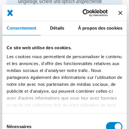
langlebige, sichere und optisch ansprechende
Lösungen.
Thema Parkhäuser, Tiefgaragen und Rampen
Beschichtungssysteme für Parkdecks, Rampen und
Consentement
Détails
À propos des cookies
Tiefgaragen – widerstandsfähig, wirtschaftlich
und auf Dauer belastbar.
Ce site web utilise des cookies.
Thema Bauwerksabdichtungen
Zuverlässige Abdichtungen im erdberührten
Les cookies nous permettent de personnaliser le contenu
Bereich – mit der Triflex SmartTec-Produktfamilie,
et les annonces, d'offrir des fonctionnalités relatives aux
die selbst auf feuchten Untergründen überzeugt.
médias sociaux et d'analyser notre trafic. Nous
partageons également des informations sur l'utilisation de
In unseren eintägigen Schulungen kombinieren
notre site avec nos partenaires de médias sociaux, de
wir
Theorie und Praxis
, vermitteln bewährte
publicité et d'analyse, qui peuvent combiner celles-ci
Techniken und geben Ihnen hilfreiche Tipps für
avec d'autres informations que vous leur avez fournies
den Baustellenalltag. Dabei spielt auch
ou qu'ils ont collectées lors de votre utilisation de leurs
Nachhaltigkeit
weiterhin eine zentrale Rolle –
services. Pour en savoir plus, veuillez consulter notre
denn langlebige Systeme sind die Grundlage für
politique de confidentialité
.
den dauerhaften Schutz von Bauwerken.
Sélection
Nécessaires
du