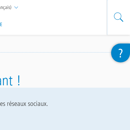
ançais)
List additional actions
SE
?
nt !
les réseaux sociaux.