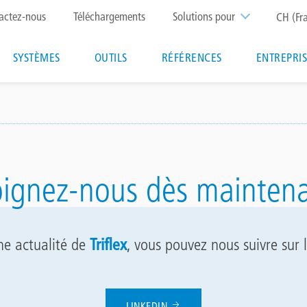
p
actez-nous
Téléchargements
Solutions pour
CH (Fr
nu
Main
SYSTÈMES
OUTILS
RÉFÉRENCES
ENTREPRI
navigation
oignez-nous dès maintena
ne actualité de
Triflex
, vous pouvez nous suivre sur 
LINKEDIN