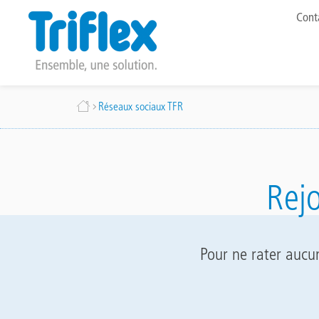
To
Cont
me
Aller
Fil
Réseaux sociaux TFR
au
contenu
d'Ariane
principal
Rej
Pour ne rater aucu