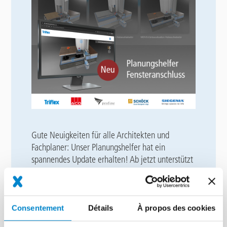
Gute Neuigkeiten für alle Architekten und
Fachplaner: Unser Planungshelfer hat ein
spannendes Update erhalten! Ab jetzt unterstützt
das Tool auch die Planung von Hebeschiebetüren
in Verbindung mit Wärmedämm-Verbundsystemen
(WDVS). Dies ergänzt die bestehenden
Funktionen für eine vereinfachte Planung
Consentement
Détails
À propos des cookies
barrierefreier Übergänge an Balkonen und