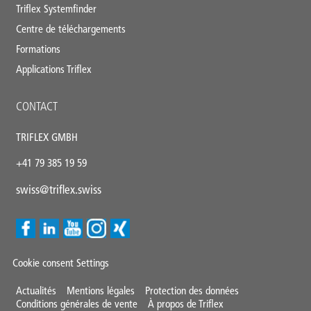
Triflex Systemfinder
Centre de téléchargements
Formations
Applications Triflex
CONTACT
TRIFLEX GMBH
+41 79 385 19 59
swiss@triflex.swiss
Cookie consent Settings
Mini
Actualités
Mentions légales
Protection des données
Conditions générales de vente
À propos de Triflex