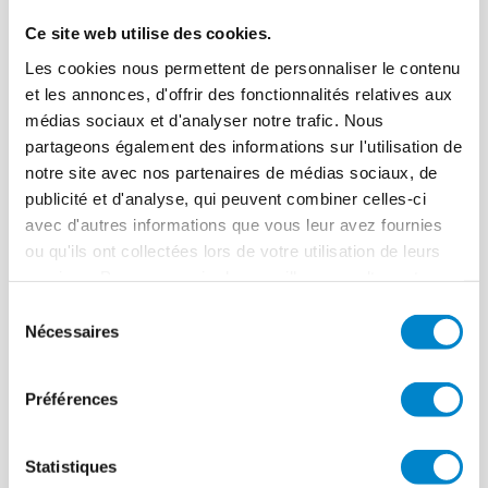
Terrassen.
Ce site web utilise des cookies.
In Zusammenarbeit mit unseren Partnern haben
Les cookies nous permettent de personnaliser le contenu
wir den Planungshelfer weiterentwickelt, um
et les annonces, d'offrir des fonctionnalités relatives aux
noch effizienter unterstützen zu können und mit
médias sociaux et d'analyser notre trafic. Nous
wenigen Klicks den Aufbau der Lösungen sowie
partageons également des informations sur l'utilisation de
deren einzelne Bauteile einzusehen. Alle
notre site avec nos partenaires de médias sociaux, de
relevanten Bauteile lassen sich aus verschiedenen
publicité et d'analyse, qui peuvent combiner celles-ci
Blickwinkeln sowie aus nächster Nähe
avec d'autres informations que vous leur avez fournies
betrachten. Zusätzlich stehen umfassende
ou qu'ils ont collectées lors de votre utilisation de leurs
Informationen zu allen gezeigten Komponenten
services. Pour en savoir plus, veuillez consulter notre
bereit, darunter beispielsweise
politique de confidentialité
.
Produktdatenblätter, CAD-Dateien oder
Sélection
Nécessaires
Ausschreibungstexte.
du
consentement
Unser Ziel ist es den Planungshelfer
Fensteranschluss stetig zu verbessern. Freuen Sie
Préférences
sich auf die Veröffentlichung weiterer
Einbausituationen und Entwicklungen.
Statistiques