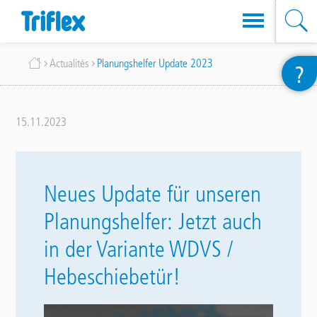
Aller
Fil
Actualités
Planungshelfer Update 2023
?
au
d'Ariane
contenu
principal
15.11.2023
Neues Update für unseren
Planungshelfer: Jetzt auch
in der Variante WDVS /
Hebeschiebetür!