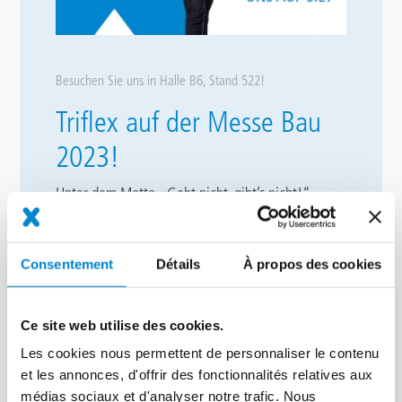
Besuchen Sie uns in Halle B6, Stand 522!
Triflex auf der Messe Bau
2023!
Unter dem Motto „Geht nicht, gibt’s nicht!“
demonstriert Triflex bei der BAU 2023 vom 17.–
22. April die vielfältigen Anwendungsgebiete von
2
Flüssigkunststoff. Auf 120m
werden Lösungen in
Consentement
Détails
À propos des cookies
den verschiedenen Anwendungsbereichen
Dachbegrünung, Balkon, Parkhaus, Details und
Infrastruktur präsentiert.
Ce site web utilise des cookies.
Les cookies nous permettent de personnaliser le contenu
Erstmalig ist Triflex auch in der
Halle B0, Stand
et les annonces, d'offrir des fonctionnalités relatives aux
105
mit ihren Partnern Profine, Siegenia, Schöck
médias sociaux et d'analyser notre trafic. Nous
und ACO vertreten. Unser Kooperationsstand