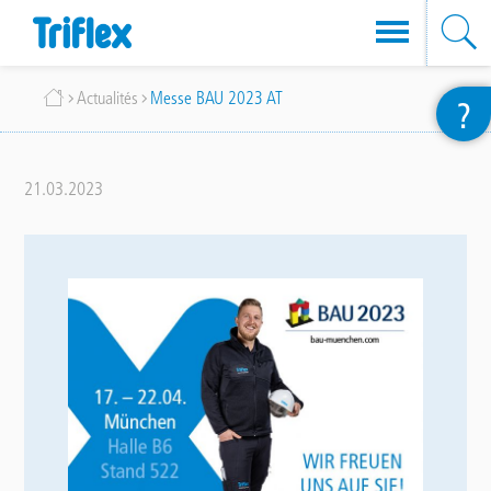
Aller
Fil
Actualités
Messe BAU 2023 AT
?
au
d'Ariane
contenu
principal
21.03.2023