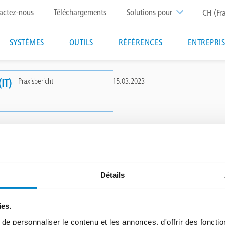
p
actez-nous
Téléchargements
Solutions pour
CH (Fr
nu
Main
SYSTÈMES
OUTILS
RÉFÉRENCES
ENTREPRI
navigation
Praxisbericht
15.03.2023
IT)
CONTACT
TRIFLEX GMBH
inder
Détails
échargements
+41 79 385 19 59
swiss@triflex.swiss
ies.
iflex
e personnaliser le contenu et les annonces, d'offrir des fonctio