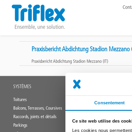
To
Cont
me
Aller
au
Praxisbericht Abdichtung Stadion Mezzano (
contenu
Praxisbericht Abdichtung Stadion Mezzano (IT)
principal
Main
SYSTÈMES
OUTILS
footer
Toitures
Triflex Systemf
Consentement
Balcons, Terrasses, Coursives
Centre de tél
Raccords, joints et détails
Formations
Ce site web utilise des cook
Parkings
Applications Tr
Les cookies nous permettent d