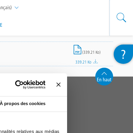
ançais)
List additional actions
SE
File
?
(339.21 Ko)
339.21 Ko
En haut
À propos des cookies
nnalités relatives aux médias