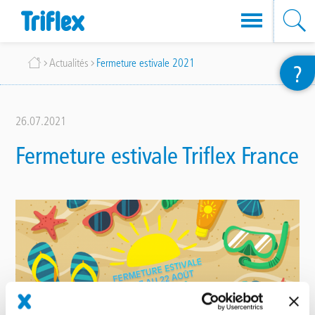
Aller
Fil
Actualités
Fermeture estivale 2021
?
au
d'Ariane
contenu
principal
26.07.2021
Fermeture estivale Triflex France