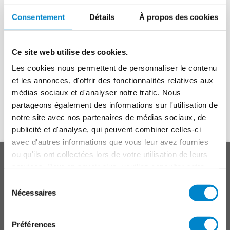
Consentement
Détails
À propos des cookies
L'entreprise Triflex France sera fermée du
7 au 22 août 2021
inclus
.
Ce site web utilise des cookies.
Nos services de commande et de livraison seront
Les cookies nous permettent de personnaliser le contenu
opérationnels tout l'été
et vous assureront des expéditions
et les annonces, d'offrir des fonctionnalités relatives aux
dans les délais habituels.
médias sociaux et d'analyser notre trafic. Nous
Toute l’équipe vous souhaite un bel été !
partageons également des informations sur l'utilisation de
notre site avec nos partenaires de médias sociaux, de
publicité et d'analyse, qui peuvent combiner celles-ci
avec d'autres informations que vous leur avez fournies
En haut
ou qu'ils ont collectées lors de votre utilisation de leurs
Main
SYSTÈMES
services. Pour en savoir plus, veuillez consulter notre
footer
politique de confidentialité
.
Toitures
Sélection
Nécessaires
du
Balcons, Terrasses, Coursives
consentement
Raccords, joints et détails
Préférences
Parkings